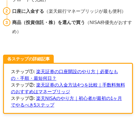
口座に入金する
（楽天銀行マネーブリッジが最も便利）
商品（投資信託・株）を選んで買う
（NISA枠優先がおすす
め）
各ステップの詳細記事
ステップ①:
楽天証券の口座開設のやり方｜必要なも
の・手順・最短何日？
ステップ②:
楽天証券の入金方法4つを比較｜手数料無料
のおすすめはマネーブリッジ
ステップ③:
楽天NISAのやり方｜初心者が最初の1ヶ月
でやるべき5ステップ