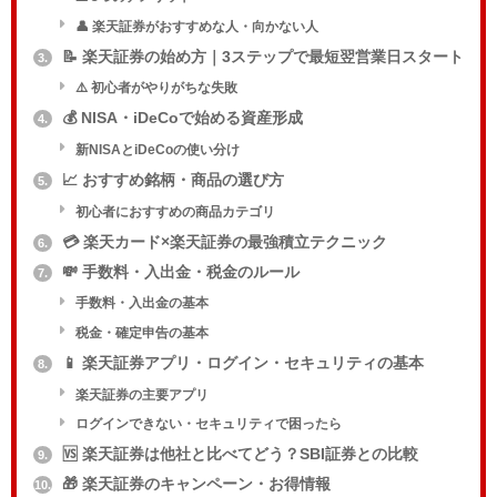
👤 楽天証券がおすすめな人・向かない人
📝 楽天証券の始め方｜3ステップで最短翌営業日スタート
3.
⚠️ 初心者がやりがちな失敗
💰 NISA・iDeCoで始める資産形成
4.
新NISAとiDeCoの使い分け
📈 おすすめ銘柄・商品の選び方
5.
初心者におすすめの商品カテゴリ
💳 楽天カード×楽天証券の最強積立テクニック
6.
💸 手数料・入出金・税金のルール
7.
手数料・入出金の基本
税金・確定申告の基本
📱 楽天証券アプリ・ログイン・セキュリティの基本
8.
楽天証券の主要アプリ
ログインできない・セキュリティで困ったら
🆚 楽天証券は他社と比べてどう？SBI証券との比較
9.
🎁 楽天証券のキャンペーン・お得情報
10.