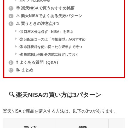
ポイント投資の手順
🎯 楽天NISAで買うおすすめ銘柄
6.
⚠️ 楽天NISAでよくある失敗パターン
7.
⚠️ 買うときの注意点4つ
8.
① 口座区分は必ず「NISA」を選ぶ
② 分配金コースは「再投資型」がおすすめ
③ 非課税枠を使い切ったら翌年まで待つ
④ 株式数比例配分方式に設定しておく
❓ よくある質問（Q&A）
9.
📝 まとめ
10.
🔍 楽天NISAの買い方は3パターン
楽天NISAで商品を購入する方法は、以下の3つがあります。
買い方
特徴