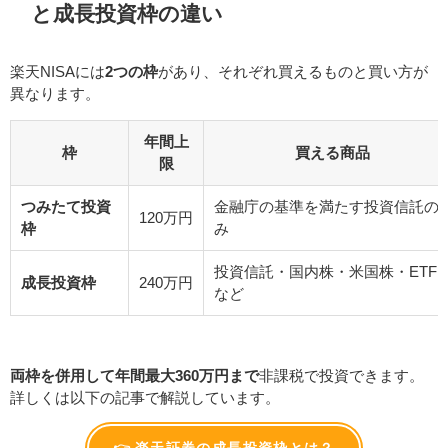
と成長投資枠の違い
楽天NISAには
2つの枠
があり、それぞれ買えるものと買い方が
異なります。
年間上
枠
買える商品
限
つみたて投資
金融庁の基準を満たす投資信託の
120万円
枠
み
投資信託・国内株・米国株・ETF
成長投資枠
240万円
など
両枠を併用して年間最大360万円まで
非課税で投資できます。
詳しくは以下の記事で解説しています。
👉 楽天証券の成長投資枠とは？