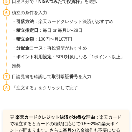
口座区分で「
NISAつみたて投資枠
」を選択
積立の条件を入力
・
引落方法
：楽天カードクレジット決済がおすすめ
・
積立指定日
：毎日 or 毎月1〜28日
・
積立金額
：100円〜月10万円
・
分配金コース
：再投資型がおすすめ
・
ポイント利用設定
：SPU対象になる「1ポイント以上」
推奨
目論見書を確認して
取引暗証番号
を入力
「注文する」をクリックして完了
💡
楽天カードクレジット決済がお得な理由：
楽天カード
で積立するとカードの種類に応じて0.5〜2%の楽天ポイ
ントが貯まります。さらに毎月の入金操作も不要になる