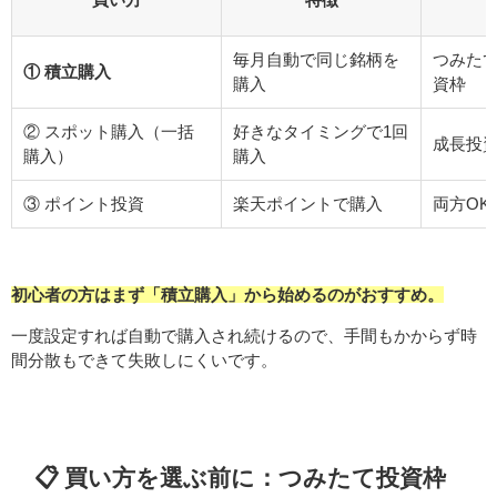
毎月自動で同じ銘柄を
つみた
① 積立購入
購入
資枠
② スポット購入（一括
好きなタイミングで1回
成長投
購入）
購入
③ ポイント投資
楽天ポイントで購入
両方OK
初心者の方はまず「積立購入」から始めるのがおすすめ。
一度設定すれば自動で購入され続けるので、手間もかからず時
間分散もできて失敗しにくいです。
📋 買い方を選ぶ前に：つみたて投資枠