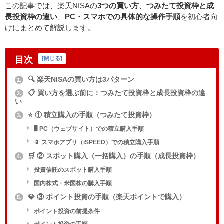
この記事では、楽天NISAの
3つの買い方
、
つみたて投資枠と成
長投資枠の違い
、
PC・スマホでの具体的な操作手順
を初心者向
けにまとめて解説します。
目次
[
閉じる
]
🔍 楽天NISAの買い方は3パターン
1.
📋 買い方を選ぶ前に：つみたて投資枠と成長投資枠の違
2.
い
⭐ ① 積立購入の手順（つみたて投資枠）
3.
🖥️ PC（ウェブサイト）での積立購入手順
📱 スマホアプリ（iSPEED）での積立購入手順
🛒 ② スポット購入（一括購入）の手順（成長投資枠）
4.
投資信託のスポット購入手順
国内株式・米国株の購入手順
💎 ③ ポイント投資の手順（楽天ポイントで購入）
5.
ポイント投資の前提条件