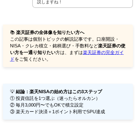
説しますね！
📚
楽天証券の全体像を知りたい方へ
この記事は個別トピックの解説記事です。口座開設・
NISA・クレカ積立・銘柄選び・手数料など
楽天証券の使
い方を一通り知りたい
方は、まずは
楽天証券の完全ガイ
ド
をご覧ください。
💡
結論：楽天NISAの始め方はこの3ステップ
① 投資信託を1つ選ぶ（迷ったらオルカン）
② 毎月3,000円〜でもOKで積立設定
③ 楽天カード決済＋1ポイント利用でSPU達成