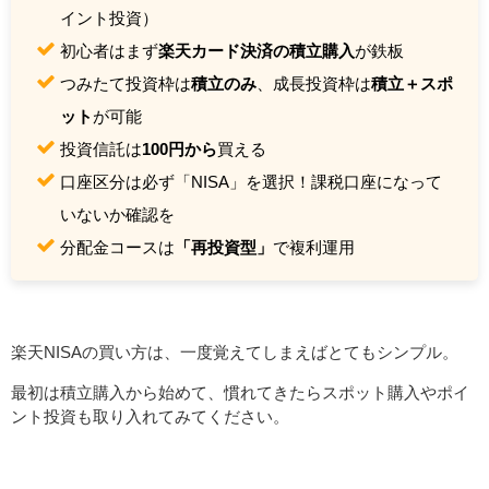
イント投資）
初心者はまず
楽天カード決済の積立購入
が鉄板
つみたて投資枠は
積立のみ
、成長投資枠は
積立＋スポ
ット
が可能
投資信託は
100円から
買える
口座区分は必ず「NISA」を選択！課税口座になって
いないか確認を
分配金コースは
「再投資型」
で複利運用
楽天NISAの買い方は、一度覚えてしまえばとてもシンプル。
最初は積立購入から始めて、慣れてきたらスポット購入やポイ
ント投資も取り入れてみてください。