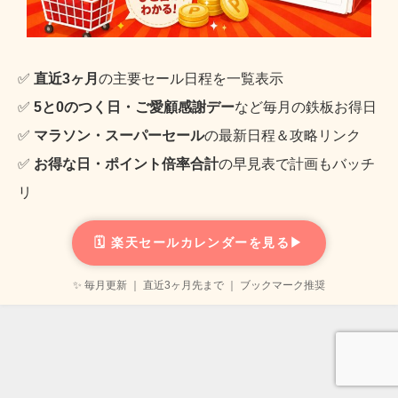
✅
直近3ヶ月
の主要セール日程を一覧表示
✅
5と0のつく日・ご愛顧感謝デー
など毎月の鉄板お得日
✅
マラソン・スーパーセール
の最新日程＆攻略リンク
✅
お得な日・ポイント倍率合計
の早見表で計画もバッチ
リ
🗓️ 楽天セールカレンダーを見る▶
✨ 毎月更新 ｜ 直近3ヶ月先まで ｜ ブックマーク推奨