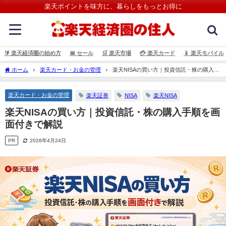
楽天ポイントを味方に、暮らしをもっとお得に
🔰 楽天経済圏の始め方
📅 セール
🛒 楽天市場
💳️ 楽天カード
📱 楽天モバイル
ホーム
楽天カード・お金の管理
楽天NISAの買い方｜投資信託・株の購入手
順を画面付きで解説
楽天カード・お金の管理
楽天証券
NISA
楽天NISA
楽天NISAの買い方｜投資信託・株の購入手順を画
面付きで解説
PR
2026年4月24日