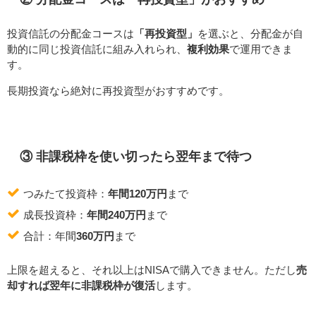
投資信託の分配金コースは
「再投資型」
を選ぶと、分配金が自
動的に同じ投資信託に組み入れられ、
複利効果
で運用できま
す。
長期投資なら絶対に再投資型がおすすめです。
③ 非課税枠を使い切ったら翌年まで待つ
つみたて投資枠：
年間120万円
まで
成長投資枠：
年間240万円
まで
合計：年間
360万円
まで
上限を超えると、それ以上はNISAで購入できません。ただし
売
却すれば翌年に非課税枠が復活
します。