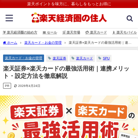
楽天ポイントを味方に、暮らしをもっとお得に
🔰 楽天経済圏の始め方
📅 セール
🛒 楽天市場
💳️ 楽天カード
📱 楽天モバイル
ホーム
楽天カード・お金の管理
楽天証券×楽天カードの最強活用術｜連携
メリット・設定方法を徹底解説
楽天カード・お金の管理
楽天証券
楽天カード
SPU
楽天証券×楽天カードの最強活用術｜連携メリッ
ト・設定方法を徹底解説
PR
2026年4月24日