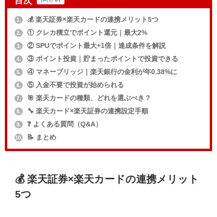
目次
💰 楽天証券×楽天カードの連携メリット5つ
1.
① クレカ積立でポイント還元｜最大2%
2.
② SPUでポイント最大+1倍｜達成条件を解説
3.
③ ポイント投資｜貯まったポイントで投資できる
4.
④ マネーブリッジ｜楽天銀行の金利が年0.38%に
5.
⑤ 入金不要で投資が始められる
6.
🎯 楽天カードの種類、どれを選ぶべき？
7.
🔧 楽天カード×楽天証券の連携設定手順
8.
❓ よくある質問（Q&A）
9.
📝 まとめ
10.
💰 楽天証券×楽天カードの連携メリット
5つ