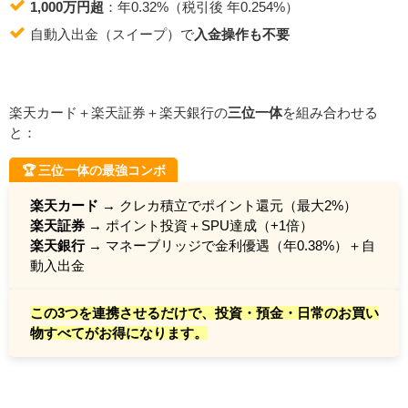
1,000万円超
：年0.32%（税引後 年0.254%）
自動入出金（スイープ）で
入金操作も不要
楽天カード＋楽天証券＋楽天銀行の
三位一体
を組み合わせる
と：
🏆 三位一体の最強コンボ
楽天カード
→ クレカ積立でポイント還元（最大2%）
楽天証券
→ ポイント投資＋SPU達成（+1倍）
楽天銀行
→ マネーブリッジで金利優遇（年0.38%）＋自
動入出金
この3つを連携させるだけで、投資・預金・日常のお買い
物すべてがお得になります。