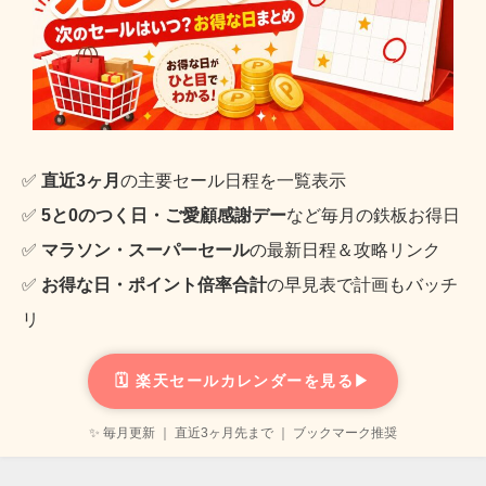
✅
直近3ヶ月
の主要セール日程を一覧表示
✅
5と0のつく日・ご愛顧感謝デー
など毎月の鉄板お得日
✅
マラソン・スーパーセール
の最新日程＆攻略リンク
✅
お得な日・ポイント倍率合計
の早見表で計画もバッチ
リ
🗓️ 楽天セールカレンダーを見る▶
✨ 毎月更新 ｜ 直近3ヶ月先まで ｜ ブックマーク推奨