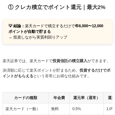
① クレカ積立でポイント還元｜最大2%
💡 結論：
楽天カードで積立するだけで
年6,000〜12,000
ポイントが自動で貯まる
→ 投資しながら実質利回りアップ
楽天証券では、楽天カードで
投資信託の積立購入
ができます。
決済額に応じて楽天ポイントが貯まるため、
投資するだけでポ
イントがもらえる
という非常にお得な仕組みです。
カードの種類
年会費
還元率（通常）
還元
楽天カード（一般）
無料
0.5%
1.0%