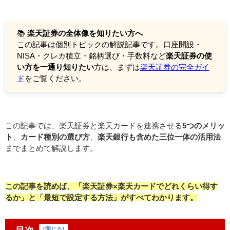
📚
楽天証券の全体像を知りたい方へ
この記事は個別トピックの解説記事です。口座開設・
NISA・クレカ積立・銘柄選び・手数料など
楽天証券の使
い方を一通り知りたい
方は、まずは
楽天証券の完全ガイ
ド
をご覧ください。
この記事では、楽天証券と楽天カードを連携させる
5つのメリッ
ト
、
カード種別の選び方
、
楽天銀行も含めた三位一体の活用法
までまとめて解説します。
この記事を読めば、「楽天証券×楽天カードでどれくらい得す
るか」と「最短で設定する方法」がすべてわかります。
[
閉じる
]