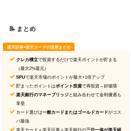
📝 まとめ
楽天証券×楽天カードの活用まとめ
クレカ積立
で投資するだけで楽天ポイントが貯まる
（最大2%還元）
SPU
で楽天市場のポイントが最大+1倍アップ
貯まったポイントは
ポイント投資
で再投資→好循環
楽天銀行のマネーブリッジ
と組み合わせて金利優遇も
享受
カード選びは
一般カードまたはゴールドカード
がコス
パ最強
楽天カード＋楽天証券＋楽天銀行の
三位一体が楽天経