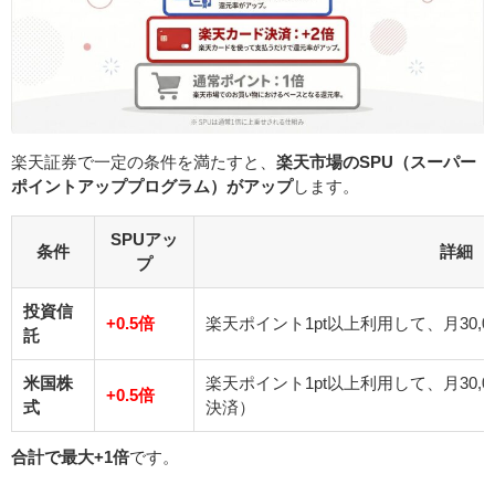
楽天証券で一定の条件を満たすと、
楽天市場のSPU（スーパー
ポイントアッププログラム）がアップ
します。
SPUアッ
条件
詳細
プ
投資信
+0.5倍
楽天ポイント1pt以上利用して、月30,
託
米国株
楽天ポイント1pt以上利用して、月30,
+0.5倍
式
決済）
合計で最大+1倍
です。