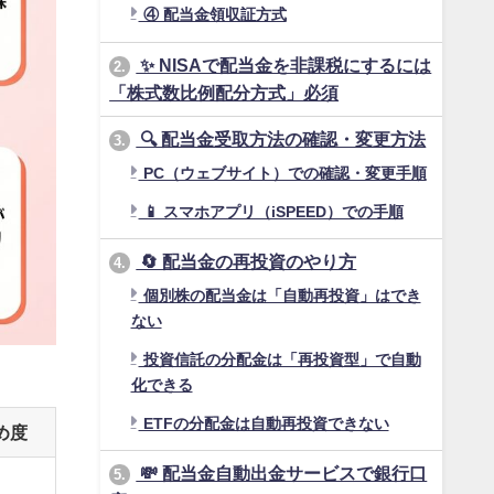
④ 配当金領収証方式
✨ NISAで配当金を非課税にするには
2.
「株式数比例配分方式」必須
🔍 配当金受取方法の確認・変更方法
3.
PC（ウェブサイト）での確認・変更手順
📱 スマホアプリ（iSPEED）での手順
🔄 配当金の再投資のやり方
4.
個別株の配当金は「自動再投資」はでき
ない
投資信託の分配金は「再投資型」で自動
化できる
ETFの分配金は自動再投資できない
め度
💸 配当金自動出金サービスで銀行口
5.