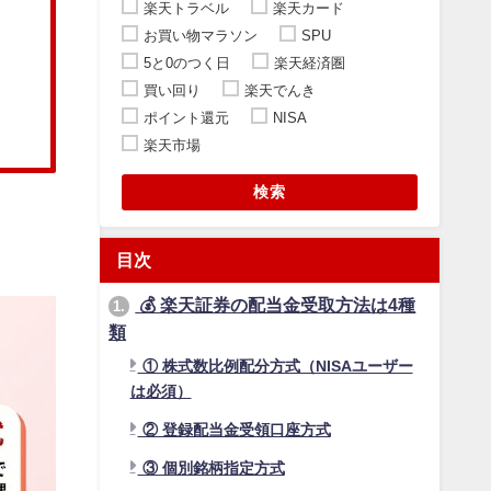
楽天トラベル
楽天カード
お買い物マラソン
SPU
5と0のつく日
楽天経済圏
買い回り
楽天でんき
ポイント還元
NISA
楽天市場
検索
目次
💰 楽天証券の配当金受取方法は4種
1.
類
① 株式数比例配分方式（NISAユーザー
は必須）
② 登録配当金受領口座方式
③ 個別銘柄指定方式