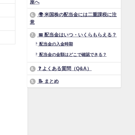
座へ
🌍 米国株の配当金には二重課税に注
6.
意
📅 配当金はいつ・いくらもらえる？
7.
配当金の入金時期
配当金の金額はどこで確認できる？
❓ よくある質問（Q&A）
8.
📝 まとめ
9.