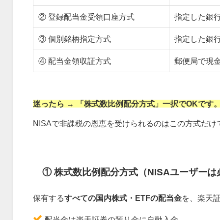
② 登録配当金受領口座方式
指定した銀
③ 個別銘柄指定方式
指定した銀
④ 配当金領収証方式
郵便局で現
迷ったら → 「株式数比例配分方式」一択でOKです
NISAで非課税の恩恵を受けられるのはこの方式だけ
① 株式数比例配分方式（NISAユーザーは
保有する
すべての国内株式・ETFの配当金
を、楽天
配当金は楽天証券の預り金に自動入金