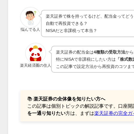
楽天証券で株を持ってるけど、配当金ってどう
自動で再投資できる？
悩んでる人
NISAだと非課税って本当？
楽天証券の配当金は
4種類の受取方法
から
特にNISAで非課税にしたい方は
「株式数
楽天経済圏の住人
この記事で設定方法から再投資のコツま
📚
楽天証券の全体像を知りたい方へ
この記事は個別トピックの解説記事です。口座開設
を一通り知りたい
方は、まずは
楽天証券の完全ガ