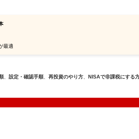
本
）
が最適
類
、
設定・確認手順
、
再投資のやり方
、
NISAで非課税にする