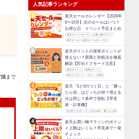
人気記事ランキング
楽天セールカレンダー【2026年
8〜10月】次のセールはいつ？
お得な日・イベント予定まとめ
楽天スーパーセール
お買い物マラソン
楽天セール
楽天セールカレンダー
楽天ポイントの保有ポイントが
使えない？原因と対処法を徹底
解説【貯めトクモード注意】
楽天ポイント
保有ポイント
貯めトクモード
ポイント管理
方法
まで
楽天「5と0のつく日」と「勝っ
たら倍」はどっちが得？増える
分は同じ？条件で逆転【早見
表・計算機】
5と0のつく日
どっちがお得
勝ったら倍
楽天お買い物マラソンのポイン
ト上限はいくら？早見表で一発
チェック