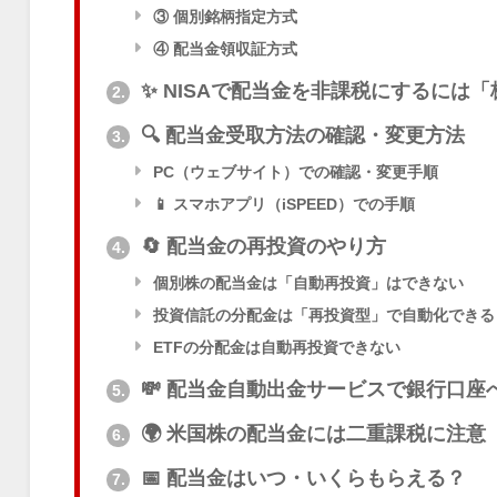
③ 個別銘柄指定方式
④ 配当金領収証方式
✨ NISAで配当金を非課税にするには
2.
🔍 配当金受取方法の確認・変更方法
3.
PC（ウェブサイト）での確認・変更手順
📱 スマホアプリ（iSPEED）での手順
🔄 配当金の再投資のやり方
4.
個別株の配当金は「自動再投資」はできない
投資信託の分配金は「再投資型」で自動化できる
ETFの分配金は自動再投資できない
💸 配当金自動出金サービスで銀行口座
5.
🌍 米国株の配当金には二重課税に注意
6.
📅 配当金はいつ・いくらもらえる？
7.