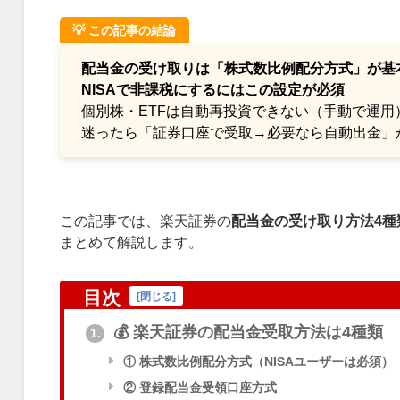
💡 この記事の結論
配当金の受け取りは「株式数比例配分方式」が基
NISAで非課税にするにはこの設定が必須
個別株・ETFは自動再投資できない（手動で運用
迷ったら「証券口座で受取→必要なら自動出金」
この記事では、楽天証券の
配当金の受け取り方法4種
まとめて解説します。
目次
[
閉じる
]
💰 楽天証券の配当金受取方法は4種類
1.
① 株式数比例配分方式（NISAユーザーは必須）
② 登録配当金受領口座方式