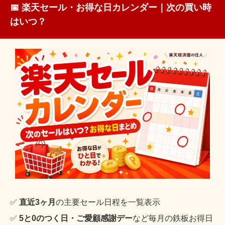
📅 楽天セール・お得な日カレンダー｜次の買い時
はいつ？
✅
直近3ヶ月
の主要セール日程を一覧表示
✅
5と0のつく日・ご愛顧感謝デー
など毎月の鉄板お得日