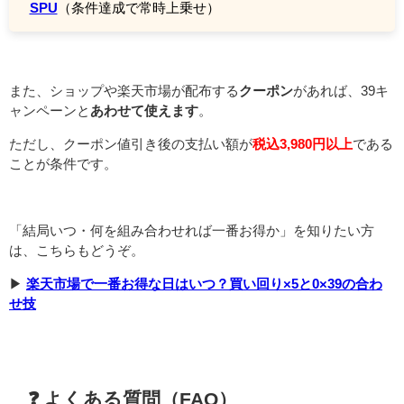
SPU
（条件達成で常時上乗せ）
また、ショップや楽天市場が配布する
クーポン
があれば、39キ
ャンペーンと
あわせて使えます
。
ただし、クーポン値引き後の支払い額が
税込3,980円以上
である
ことが条件です。
「結局いつ・何を組み合わせれば一番お得か」を知りたい方
は、こちらもどうぞ。
▶
楽天市場で一番お得な日はいつ？買い回り×5と0×39の合わ
せ技
❓ よくある質問（FAQ）