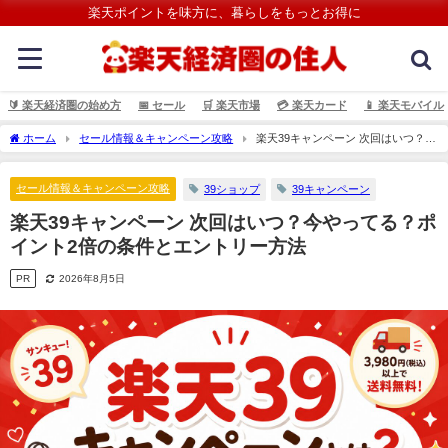
楽天ポイントを味方に、暮らしをもっとお得に
🔰 楽天経済圏の始め方
📅 セール
🛒 楽天市場
💳️ 楽天カード
📱 楽天モバイル
ホーム
セール情報＆キャンペーン攻略
楽天39キャンペーン 次回はいつ？今
やってる？ポイント2倍の条件とエントリー方法
セール情報＆キャンペーン攻略
39ショップ
39キャンペーン
楽天39キャンペーン 次回はいつ？今やってる？ポ
イント2倍の条件とエントリー方法
PR
2026年8月5日