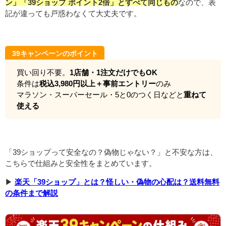
ン」「39ショップ ポイント2倍」とすべて同じもの
なので、表
記が違っても戸惑わなくて大丈夫です。
39キャンペーンのポイント
買い回り不要。
1店舗・1注文だけでもOK
条件は
税込3,980円以上＋事前エントリー
のみ
マラソン・スーパーセール・5と0のつく日などと
重ねて
使える
「39ショップって安全なの？偽物じゃない？」と不安な方は、
こちらで仕組みと安全性をまとめています。
▶
楽天「39ショップ」とは？怪しい・偽物の心配は？送料無料
の条件まで解説