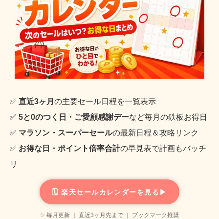
✅
直近3ヶ月
の主要セール日程を一覧表示
✅
5と0のつく日・ご愛顧感謝デー
など毎月の鉄板お得日
✅
マラソン・スーパーセール
の最新日程＆攻略リンク
✅
お得な日・ポイント倍率合計
の早見表で計画もバッチ
リ
🗓️ 楽天セールカレンダーを見る▶
✨ 毎月更新 ｜ 直近3ヶ月先まで ｜ ブックマーク推奨