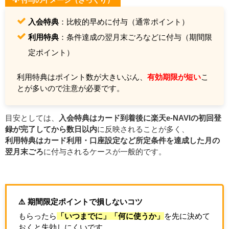
💡 付与のイメージ（ざっくり）
入会特典
：比較的早めに付与（通常ポイント）
利用特典
：条件達成の翌月末ごろなどに付与（期間限
定ポイント）
利用特典はポイント数が大きいぶん、
有効期限が短い
こ
とが多いので注意が必要です。
目安としては、
入会特典はカード到着後に楽天e-NAVIの初回登
録が完了してから数日以内
に反映されることが多く、
利用特典はカード利用・口座設定など所定条件を達成した月の
翌月末ごろ
に付与されるケースが一般的です。
⚠️ 期間限定ポイントで損しないコツ
もらったら
「いつまでに」「何に使うか」
を先に決めて
おくと失効しにくいです。