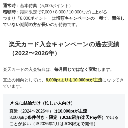
通常時：
基本特典（5,000ポイント）
増額時：
期間限定で7,000 / 8,000 / 10,000などに上がる
つまり「8,000ポイント」は
増額キャンペーンの一種
で、
開催し
ていない期間の方が長い
のが特徴です。
楽天カード入会キャンペーンの過去実績
（2022〜2026年）
楽天カードの入会特典は、
毎月同じではなく変動
します。
直近の傾向としては、
8,000ptよりも10,000ptが主流
になってき
ています。
📌 先に結論だけ（忙しい人向け）
直近（2024〜2026年）は
10,000ptが主流
8,000ptは
条件付き・限定（JCB/紹介/楽天Pay等）
で出る
ことが多い（※2026年1月はJCB限定で開催）