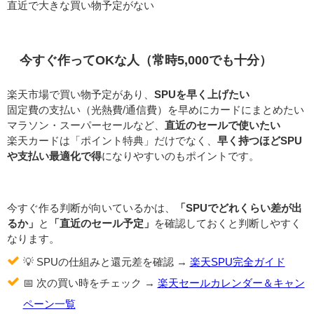
直近で大きな買い物予定がない
今すぐ作ってOKな人（常時5,000でも十分）
楽天市場で買い物予定があり、
SPUを早く上げたい
固定費の支払い（光熱費/通信費）を早めにカードにまとめたい
マラソン・スーパーセールなど、
直近のセールで使いたい
楽天カードは「ポイント特典」だけでなく、
早く持つほどSPU
や支払い最適化で得
になりやすいのもポイントです。
今すぐ作る判断が向いているかは、
「SPUでどれくらい差が出
るか」
と
「直近のセール予定」
を確認しておくと判断しやすく
なります。
💡 SPUの仕組みと還元差を確認 →
楽天SPU完全ガイド
📅 次の買い時をチェック →
楽天セールカレンダー＆キャン
ペーン一覧