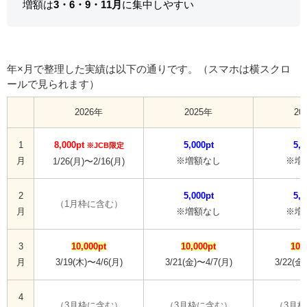
増額は
3・6・9・11月
に集中しやすい
年×月で整理した実績は以下の通りです。（スマホは横スクロ
ールで見られます）
2026年
2025年
20
1
8,000pt
5,000pt
5,0
※JCB限定
月
※増額なし
※増
1/26(月)〜2/16(月)
2
5,000pt
5,0
（1月枠に含む）
月
※増額なし
※増
3
10,000pt
10,000pt
10,
月
3/19(木)〜4/6(月)
3/21(金)〜4/7(月)
3/22(金
4
（3月枠に含む）
（3月枠に含む）
（3月