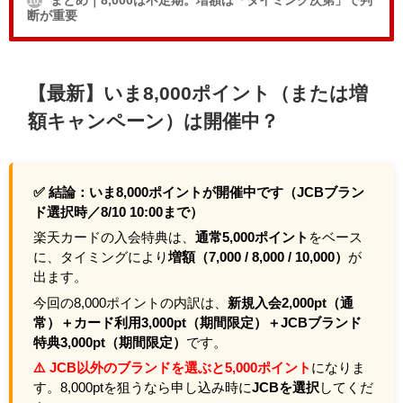
10.
断が重要
【最新】いま8,000ポイント（または増
額キャンペーン）は開催中？
✅ 結論：いま8,000ポイントが開催中です（JCBブラン
ド選択時／8/10 10:00まで）
楽天カードの入会特典は、
通常5,000ポイント
をベース
に、タイミングにより
増額（7,000 / 8,000 / 10,000）
が
出ます。
今回の8,000ポイントの内訳は、
新規入会2,000pt（通
常）＋カード利用3,000pt（期間限定）＋JCBブランド
特典3,000pt（期間限定）
です。
⚠️ JCB以外のブランドを選ぶと5,000ポイント
になりま
す。8,000ptを狙うなら申し込み時に
JCBを選択
してくだ