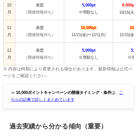
10
未定
5,000pt
8,000pt
月
（開催情報待ち）
※増額なし
10/15(火)
11
未定
10,000pt
10,
月
（開催情報待ち）
11/21(金)〜12/1(月)
11/15(金)
12
未定
5,000pt
5,0
月
（開催情報待ち）
※増額なし
※増
※ 内容は時期により変更される場合があります。最新情報は公式ペ
ージをご確認ください。
≫
10,000ポイントキャンペーンの開催タイミング・条件
は、
こ
ちらの記事で詳しくまとめています
過去実績から分かる傾向（重要）