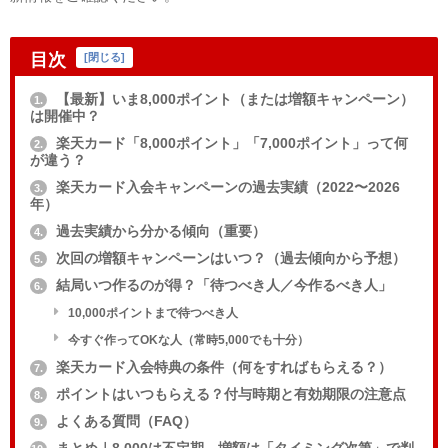
目次
[
閉じる
]
【最新】いま8,000ポイント（または増額キャンペーン）
1.
は開催中？
楽天カード「8,000ポイント」「7,000ポイント」って何
2.
が違う？
楽天カード入会キャンペーンの過去実績（2022〜2026
3.
年）
過去実績から分かる傾向（重要）
4.
次回の増額キャンペーンはいつ？（過去傾向から予想）
5.
結局いつ作るのが得？「待つべき人／今作るべき人」
6.
10,000ポイントまで待つべき人
今すぐ作ってOKな人（常時5,000でも十分）
楽天カード入会特典の条件（何をすればもらえる？）
7.
ポイントはいつもらえる？付与時期と有効期限の注意点
8.
よくある質問（FAQ）
9.
まとめ｜8,000は不定期。増額は「タイミング次第」で判