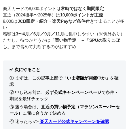
楽天カードの8,000ポイントは
常時ではなく期間限定
直近（2024後半〜2025年）は
10,000ポイントが主流
8,000は
JCB限定・紹介・楽天Payなど条件付き
で出ることが多
い
増額は
3〜4月／6月／9月／11月
に集中しやすい（※例外あり）
ただし、待つかどうかは
「買い物予定」＋「SPUの取りこぼ
し」
まで含めて判断するのがおすすめ
✅ 次にやること
① まずは、この記事上部で
「いま増額が開催中か」
を確
認
② 申し込み前に、必ず
公式キャンペーンページ
で条件・
期限を最終チェック
③ 迷う場合は、
直近の買い物予定（マラソン/スーパーセ
ール）
に間に合うかで決める
④ 迷ったら 👉
楽天カード公式キャンペーンを確認