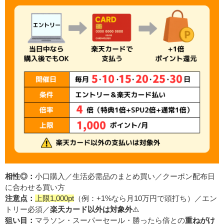
相性◎：
小口購入／生活必需品のまとめ買い／クーポン配布日
に合わせる買い方
注意点：
上限1,000pt
（例：+1%なら月10万円で頭打ち）／エン
トリー必須／
楽天カード以外は対象外
⚠️
狙い目：
マラソン・スーパーセール・勝ったら倍との
重ねがけ