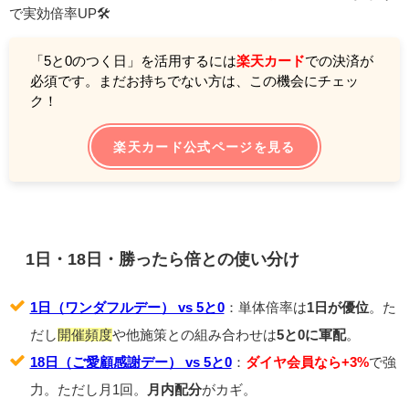
で実効倍率UP🛠️
「5と0のつく日」を活用するには
楽天カード
での決済が
必須です。まだお持ちでない方は、この機会にチェッ
ク！
楽天カード公式ページを見る
1日・18日・勝ったら倍との使い分け
1日（ワンダフルデー） vs 5と0
：単体倍率は
1日が優位
。た
だし
開催頻度
や他施策との組み合わせは
5と0に軍配
。
18日（ご愛顧感謝デー） vs 5と0
：
ダイヤ会員なら+3%
で強
力。ただし月1回。
月内配分
がカギ。