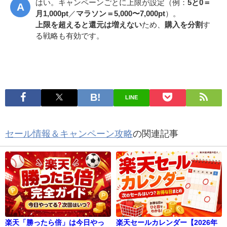
はい。キャンペーンごとに上限が設定（例：
5と0＝
月1,000pt
／
マラソン＝5,000〜7,000pt
）。
上限を超えると還元は増えない
ため、
購入を分割
す
る戦略も有効です。
LINE
セール情報＆キャンペーン攻略
の関連記事
楽天「勝ったら倍」は今日やっ
楽天セールカレンダー【2026年