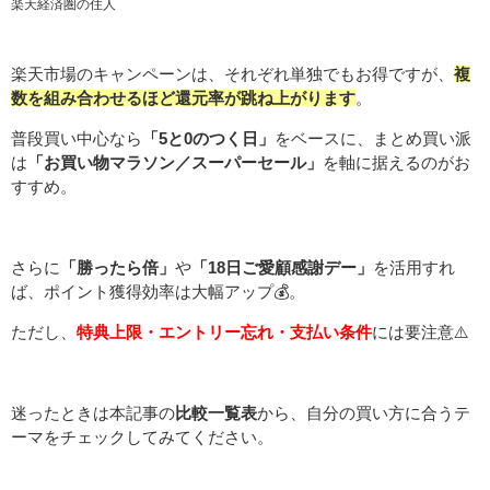
楽天経済圏の住人
楽天市場のキャンペーンは、それぞれ単独でもお得ですが、
複
数を組み合わせるほど還元率が跳ね上がります
。
普段買い中心なら
「5と0のつく日」
をベースに、まとめ買い派
は
「お買い物マラソン／スーパーセール」
を軸に据えるのがお
すすめ。
さらに
「勝ったら倍」
や
「18日ご愛顧感謝デー」
を活用すれ
ば、ポイント獲得効率は大幅アップ💰。
ただし、
特典上限・エントリー忘れ・支払い条件
には要注意⚠️
迷ったときは本記事の
比較一覧表
から、自分の買い方に合うテ
ーマをチェックしてみてください。