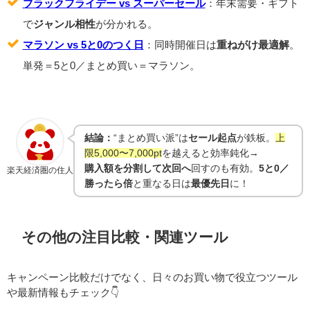
ブラックフライデー vs スーパーセール
：年末需要・ギフト
で
ジャンル相性
が分かれる。
マラソン vs 5と0のつく日
：同時開催日は
重ねがけ最適解
。
単発＝5と0／まとめ買い＝マラソン。
結論：
“まとめ買い派”は
セール起点
が鉄板。
上
限5,000〜7,000pt
を越えると効率鈍化→
購入額を分割して次回へ
回すのも有効。
5と0／
楽天経済圏の住人
勝ったら倍
と重なる日は
最優先日
に！
その他の注目比較・関連ツール
キャンペーン比較だけでなく、日々のお買い物で役立つツール
や最新情報もチェック👇