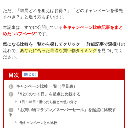
ただ、「結局どれを狙えばお得？」「どのキャンペーンを優先
すべき？」と迷う方も多いはず。
本記事は、すでに公開している
各キャンペーン比較記事をまと
めた“ハブページ”
です。
気になる比較を一覧から探してクリック → 詳細記事で深掘り
の
流れで、
あなたに合った最適な買い物タイミング
を見つけてく
ださい。
目次
[
閉じる
]
キャンペーン比較 一覧（早見表）
1.
「5と0のつく日」を起点に比較する
2.
1日・18日・勝ったら倍との使い分け
「お買い物マラソン／スーパーセール」を起点に比較す
3.
る
他キャンペーンとの比較