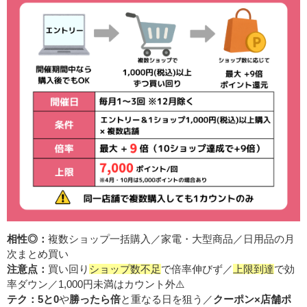
相性◎：
複数ショップ一括購入／家電・大型商品／日用品の月
次まとめ買い
注意点：
買い回り
ショップ数不足
で倍率伸びず／
上限到達
で効
率ダウン／1,000円未満はカウント外⚠️
テク：
5と0
や
勝ったら倍
と重なる日を狙う／
クーポン×店舗ポ