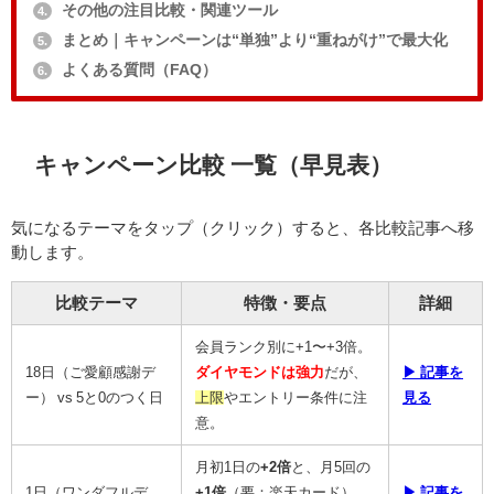
その他の注目比較・関連ツール
4.
まとめ｜キャンペーンは“単独”より“重ねがけ”で最大化
5.
よくある質問（FAQ）
6.
キャンペーン比較 一覧（早見表）
気になるテーマをタップ（クリック）すると、各比較記事へ移
動します。
比較テーマ
特徴・要点
詳細
会員ランク別に+1〜+3倍。
18日（ご愛顧感謝デ
ダイヤモンドは強力
だが、
▶ 記事を
ー） vs 5と0のつく日
上限
やエントリー条件に注
見る
意。
月初1日の
+2倍
と、月5回の
1日（ワンダフルデ
+1倍
（要：楽天カード）。
▶ 記事を