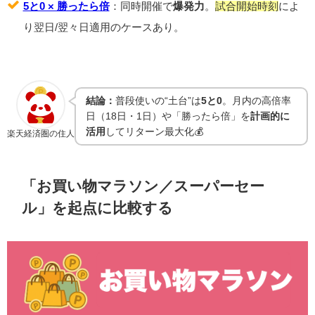
5と0 × 勝ったら倍
：同時開催で
爆発力
。
試合開始時刻
によ
り翌日/翌々日適用のケースあり。
結論：
普段使いの“土台”は
5と0
。月内の高倍率
日（18日・1日）や「勝ったら倍」を
計画的に
活用
してリターン最大化💰
楽天経済圏の住人
「お買い物マラソン／スーパーセー
ル」を起点に比較する