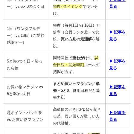
ー） vs 5と0のつく日
頻度×タイミング
で使い分
見る
け。
頻度（毎月1日 vs 18日）と
1日（ワンダフルデ
倍率（会員ランク差）で比
▶ 記事を
ー） vs 18日（ご愛顧
較。
買い方別の最適解
を解
見る
感謝デー）
説。
同時開催で
重ねがけ
⚡。
試
5と0のつく日 × 勝っ
▶ 記事を
合日程・開始時刻
ルールの
たら倍
見る
把握がカギ。
まとめ買い＝マラソン／単
お買い物マラソン vs
▶ 記事を
発＝5と0
。併用日程だと爆
5と0のつく日
見る
発力💥
高単価のときはPB祭が刺さ
超ポイントバック祭
▶ 記事を
る💰。買い回りが難しい人
vs お買い物マラソン
見る
の代替軸。