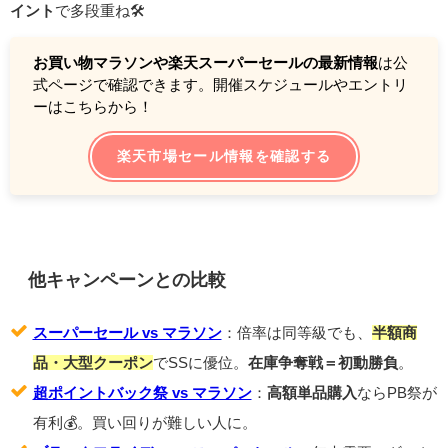
イント
で多段重ね🛠️
お買い物マラソンや楽天スーパーセールの最新情報
は公
式ページで確認できます。開催スケジュールやエントリ
ーはこちらから！
楽天市場セール情報を確認する
他キャンペーンとの比較
スーパーセール vs マラソン
：倍率は同等級でも、
半額商
品・大型クーポン
でSSに優位。
在庫争奪戦＝初動勝負
。
超ポイントバック祭 vs マラソン
：
高額単品購入
ならPB祭が
有利💰。買い回りが難しい人に。