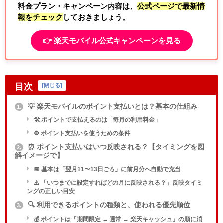
料金プラン・キャンペーン内容は、
公式ページで最新情
報をチェック
しておきましょう。
👉️ 楽天モバイル公式キャンペーンを見る
目次
[
閉じる
]
💡 楽天モバイルのポイント支払いとは？基本の仕組み
1.
🛠️ ポイントで支払えるのは「毎月の利用料金」
⚙️ ポイント支払いを使うための条件
⏰ ポイント支払いはいつ反映される？【タイミングを図
2.
解イメージで】
📅 基本は「翌月11〜13日ごろ」に前月分へ自動で充当
⚠️ 「いつまでに設定すればどの月に反映される？」反映タイミ
ングの正しい目安
🔍 利用できるポイントの種類と、使われる優先順位
3.
💰 ポイントは「期間限定 → 通常 → 楽天キャッシュ」の順に消