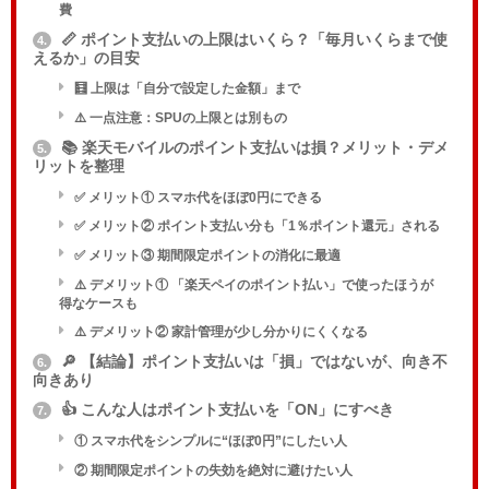
費
📏 ポイント支払いの上限はいくら？「毎月いくらまで使
4.
えるか」の目安
🧮 上限は「自分で設定した金額」まで
⚠️ 一点注意：SPUの上限とは別もの
📚 楽天モバイルのポイント支払いは損？メリット・デメ
5.
リットを整理
✅ メリット① スマホ代をほぼ0円にできる
✅ メリット② ポイント支払い分も「1％ポイント還元」される
✅ メリット③ 期間限定ポイントの消化に最適
⚠️ デメリット① 「楽天ペイのポイント払い」で使ったほうが
得なケースも
⚠️ デメリット② 家計管理が少し分かりにくくなる
🔎 【結論】ポイント支払いは「損」ではないが、向き不
6.
向きあり
👍 こんな人はポイント支払いを「ON」にすべき
7.
① スマホ代をシンプルに“ほぼ0円”にしたい人
② 期間限定ポイントの失効を絶対に避けたい人