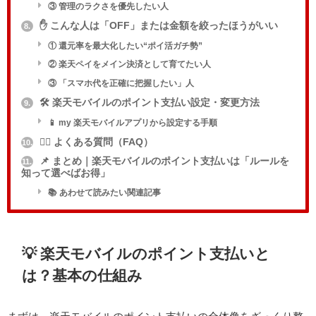
③ 管理のラクさを優先したい人
✋ こんな人は「OFF」または金額を絞ったほうがいい
8.
① 還元率を最大化したい“ポイ活ガチ勢”
② 楽天ペイをメイン決済として育てたい人
③ 「スマホ代を正確に把握したい」人
🛠️ 楽天モバイルのポイント支払い設定・変更方法
9.
📱 my 楽天モバイルアプリから設定する手順
🙋‍♀️ よくある質問（FAQ）
10.
📌 まとめ｜楽天モバイルのポイント支払いは「ルールを
11.
知って選べばお得」
📚️ あわせて読みたい関連記事
💡 楽天モバイルのポイント支払いと
は？基本の仕組み