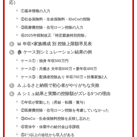
応）
①基本情報の入力
②社会保険料・生命保険料・iDeCoの控除
③医療費控除・住宅ローン控除の入力
④2025年税制改正「特定親族特別控除」
📊 年収×家族構成 別 控除上限額早見表
5.
🏠 ケース別シミュレーション結果の例
6.
ケース①：独身 年収500万円
ケース②：共働き 夫年収600万＋妻年収400万
ケース③：配偶者控除あり 年収700万＋扶養家族2人
⚠️ ふるさと納税で初心者がやりがちな失敗
7.
⚠️ シミュ結果と実際の控除額がズレる5つの理由
8.
①年収が変動した（昇給・転職・賞与）
②医療費控除・住宅ローン控除を考慮していなかった
③iDeCo・生命保険料控除を反映し忘れた
④育休中・休業中の給付金は非課税
⑤2つ以上の会社から収入がある