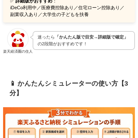
✅
詳細版がおすすめ
：
iDeCo利用中／医療費控除あり／住宅ローン控除あり／
副業収入あり／大学生の子どもを扶養
迷ったら
「かんたん版で目安→詳細版で確定」
の2段階がおすすめです！
楽天経済圏の住人
📱 かんたんシミュレーターの使い方【3
分】