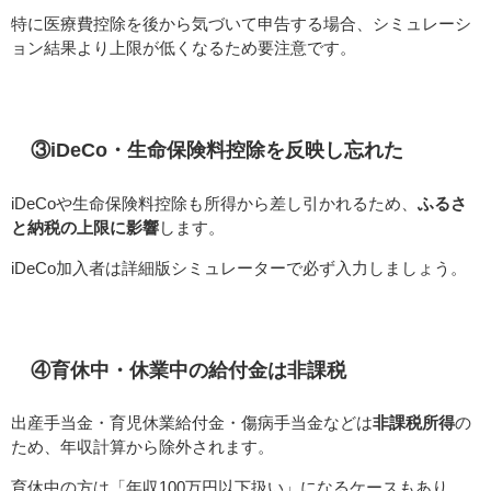
特に医療費控除を後から気づいて申告する場合、シミュレーシ
ョン結果より上限が低くなるため要注意です。
③iDeCo・生命保険料控除を反映し忘れた
iDeCoや生命保険料控除も所得から差し引かれるため、
ふるさ
と納税の上限に影響
します。
iDeCo加入者は詳細版シミュレーターで必ず入力しましょう。
④育休中・休業中の給付金は非課税
出産手当金・育児休業給付金・傷病手当金などは
非課税所得
の
ため、年収計算から除外されます。
育休中の方は「年収100万円以下扱い」になるケースもあり、