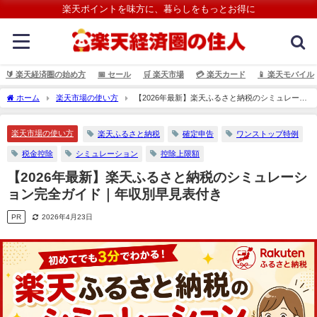
楽天ポイントを味方に、暮らしをもっとお得に
🔰 楽天経済圏の始め方
📅 セール
🛒 楽天市場
💳️ 楽天カード
📱 楽天モバイル
ホーム
楽天市場の使い方
【2026年最新】楽天ふるさと納税のシミュレーシ
ョン完全ガイド｜年収別早見表付き
楽天市場の使い方
楽天ふるさと納税
確定申告
ワンストップ特例
税金控除
シミュレーション
控除上限額
【2026年最新】楽天ふるさと納税のシミュレーシ
ョン完全ガイド｜年収別早見表付き
PR
2026年4月23日