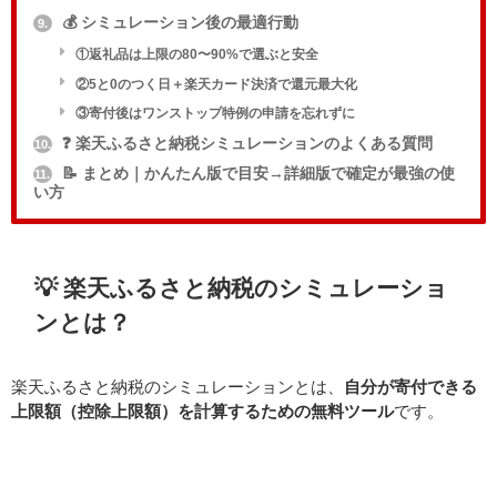
💰 シミュレーション後の最適行動
9.
①返礼品は上限の80〜90%で選ぶと安全
②5と0のつく日＋楽天カード決済で還元最大化
③寄付後はワンストップ特例の申請を忘れずに
❓ 楽天ふるさと納税シミュレーションのよくある質問
10.
📝 まとめ｜かんたん版で目安→詳細版で確定が最強の使
11.
い方
💡 楽天ふるさと納税のシミュレーショ
ンとは？
楽天ふるさと納税のシミュレーションとは、
自分が寄付できる
上限額（控除上限額）を計算するための無料ツール
です。