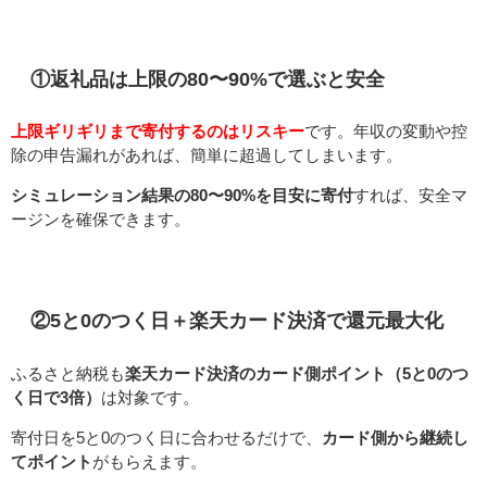
①返礼品は上限の80〜90%で選ぶと安全
上限ギリギリまで寄付するのはリスキー
です。年収の変動や控
除の申告漏れがあれば、簡単に超過してしまいます。
シミュレーション結果の80〜90%を目安に寄付
すれば、安全マ
ージンを確保できます。
②5と0のつく日＋楽天カード決済で還元最大化
ふるさと納税も
楽天カード決済のカード側ポイント（5と0のつ
く日で3倍）
は対象です。
寄付日を5と0のつく日に合わせるだけで、
カード側から継続し
てポイント
がもらえます。