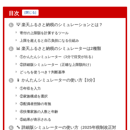
目次
[
閉じる
]
💡 楽天ふるさと納税のシミュレーションとは？
1.
寄付の上限額を計算するツール
上限を超えると自己負担になる仕組み
📊 楽天ふるさと納税のシミュレーターは2種類
2.
①かんたんシミュレーター（3分で目安が出る）
②詳細版シミュレーター（正確な上限額向け）
どっちを使うべき？判断基準
📱 かんたんシミュレーターの使い方【3分】
3.
①年収を入力
②家族構成を選択
③配偶者控除の有無
④扶養家族の人数と年齢
⑤結果が表示される
🔧 詳細版シミュレーターの使い方（2025年税制改正対
4.