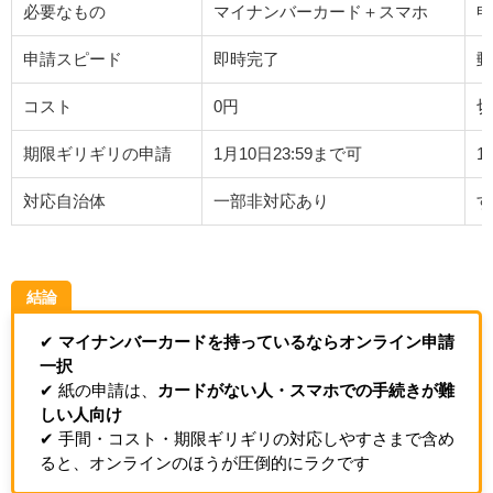
必要なもの
マイナンバーカード＋スマホ
申
申請スピード
即時完了
郵
コスト
0円
切
期限ギリギリの申請
1月10日23:59まで可
1
対応自治体
一部非対応あり
す
結論
✔
マイナンバーカードを持っているならオンライン申請
一択
✔ 紙の申請は、
カードがない人・スマホでの手続きが難
しい人向け
✔ 手間・コスト・期限ギリギリの対応しやすさまで含め
ると、オンラインのほうが圧倒的にラクです