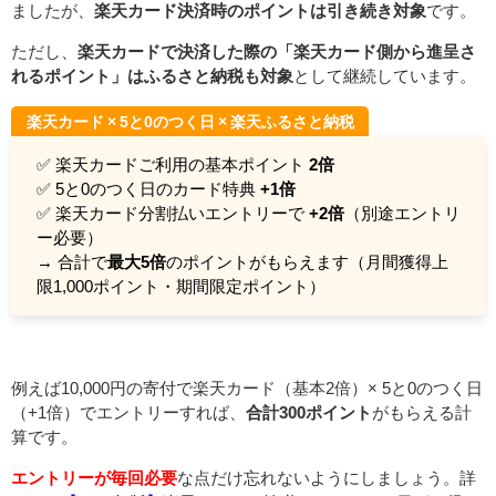
ましたが、
楽天カード決済時のポイントは引き続き対象
です。
ただし、
楽天カードで決済した際の「楽天カード側から進呈さ
れるポイント」はふるさと納税も対象
として継続しています。
楽天カード × 5と0のつく日 × 楽天ふるさと納税
✅ 楽天カードご利用の基本ポイント
2倍
✅ 5と0のつく日のカード特典
+1倍
✅ 楽天カード分割払いエントリーで
+2倍
（別途エントリ
ー必要）
→ 合計で
最大5倍
のポイントがもらえます（月間獲得上
限1,000ポイント・期間限定ポイント）
例えば10,000円の寄付で楽天カード（基本2倍）× 5と0のつく日
（+1倍）でエントリーすれば、
合計300ポイント
がもらえる計
算です。
エントリーが毎回必要
な点だけ忘れないようにしましょう。詳