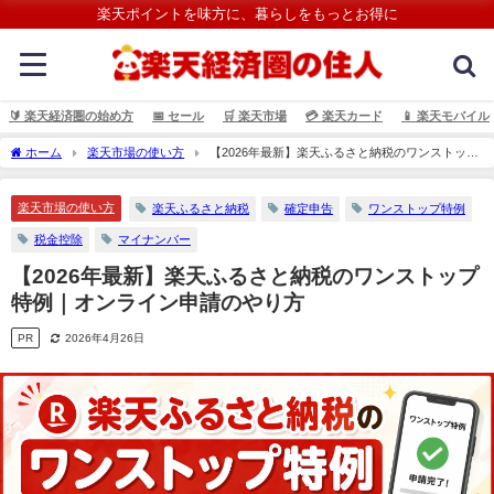
楽天ポイントを味方に、暮らしをもっとお得に
🔰 楽天経済圏の始め方
📅 セール
🛒 楽天市場
💳️ 楽天カード
📱 楽天モバイル
ホーム
楽天市場の使い方
【2026年最新】楽天ふるさと納税のワンストップ
特例｜オンライン申請のやり方
楽天市場の使い方
楽天ふるさと納税
確定申告
ワンストップ特例
税金控除
マイナンバー
【2026年最新】楽天ふるさと納税のワンストップ
特例｜オンライン申請のやり方
PR
2026年4月26日