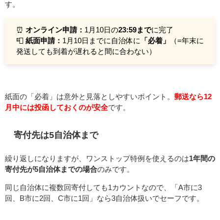
す。
⏰
オンライン申請：
1月10日の
23:59まで
に完了
📮
紙面申請：
1月10日までに自治体に
「必着」
（=年末に
発送しても到着が遅れると間に合わない）
紙面の「必着」は意外と見落としやすいポイント。
郵送なら12
月中には投函しておくのが安全
です。
寄付先は5自治体まで
繰り返しになりますが、ワンストップ特例を使えるのは
1年間の
寄付先が5自治体までの場合
のみです。
同じ自治体に複数回寄付しても1カウントなので、「A市に3
回、B市に2回、C市に1回」なら3自治体扱いでセーフです。