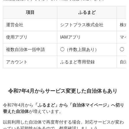
項目
ふるまど
運営会社
シフトプラス株式会社
株式会
使用アプリ
IAMアプリ
マイ
複数自治体一括申請
◯（件数上限あり）
◯
アカウント
ふるまど専用登録
自治
令和7年4月からサービス変更した自治体もあり
令和7年4月から
「ふるまど」から「自治体マイページ」へ切り
替えた自治体
が増えています。
以前利用した自治体で再度寄付する場合、対応サービスが変わ
っている可能性があるので、都度確認しましょう。