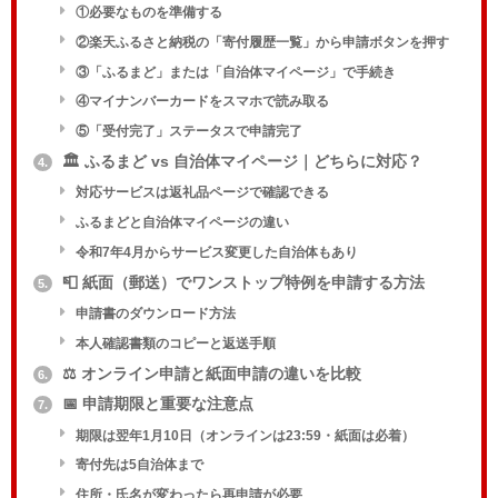
①必要なものを準備する
②楽天ふるさと納税の「寄付履歴一覧」から申請ボタンを押す
③「ふるまど」または「自治体マイページ」で手続き
④マイナンバーカードをスマホで読み取る
⑤「受付完了」ステータスで申請完了
🏛️ ふるまど vs 自治体マイページ｜どちらに対応？
4.
対応サービスは返礼品ページで確認できる
ふるまどと自治体マイページの違い
令和7年4月からサービス変更した自治体もあり
📮 紙面（郵送）でワンストップ特例を申請する方法
5.
申請書のダウンロード方法
本人確認書類のコピーと返送手順
⚖️ オンライン申請と紙面申請の違いを比較
6.
📅 申請期限と重要な注意点
7.
期限は翌年1月10日（オンラインは23:59・紙面は必着）
寄付先は5自治体まで
住所・氏名が変わったら再申請が必要