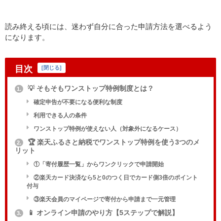
読み終える頃には、迷わず自分に合った申請方法を選べるよう
になります。
目次
[
閉じる
]
💡 そもそもワンストップ特例制度とは？
1.
確定申告が不要になる便利な制度
利用できる人の条件
ワンストップ特例が使えない人（対象外になるケース）
🏆 楽天ふるさと納税でワンストップ特例を使う3つのメ
2.
リット
①「寄付履歴一覧」からワンクリックで申請開始
②楽天カード決済なら5と0のつく日でカード側3倍のポイント
付与
③楽天会員のマイページで寄付から申請まで一元管理
📱 オンライン申請のやり方【5ステップで解説】
3.