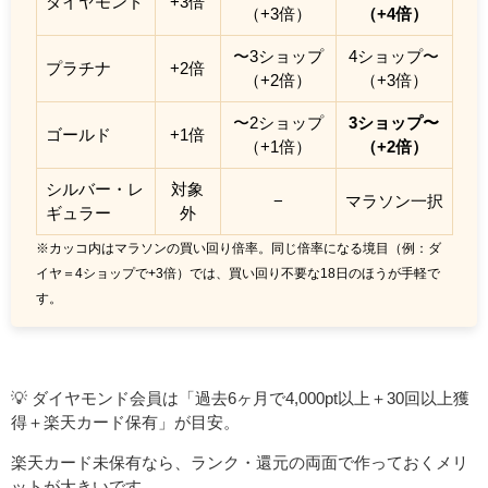
ダイヤモンド
+3倍
（+3倍）
（+4倍）
〜3ショップ
4ショップ〜
プラチナ
+2倍
（+2倍）
（+3倍）
〜2ショップ
3ショップ〜
ゴールド
+1倍
（+1倍）
（+2倍）
シルバー・レ
対象
−
マラソン一択
ギュラー
外
※カッコ内はマラソンの買い回り倍率。同じ倍率になる境目（例：ダ
イヤ＝4ショップで+3倍）では、買い回り不要な18日のほうが手軽で
す。
💡 ダイヤモンド会員は「過去6ヶ月で4,000pt以上＋30回以上獲
得＋楽天カード保有」が目安。
楽天カード未保有なら、ランク・還元の両面で作っておくメリ
ットが大きいです。