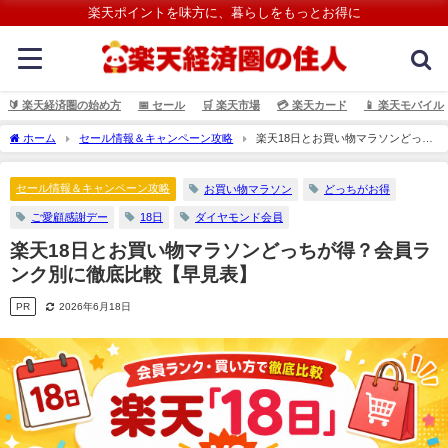
楽天ポイントを味方に、暮らしをもっとお得に
🔰 楽天経済圏の始め方
📅 セール
🛒 楽天市場
💳️ 楽天カード
📱 楽天モバイル
ホーム
セール情報＆キャンペーン攻略
楽天18日とお買い物マラソンどっち
が得？会員ランク別に徹底比較【早見表】
セール情報＆キャンペーン攻略
お買い物マラソン
どっちがお得
ご愛顧感謝デー
18日
ダイヤモンド会員
楽天18日とお買い物マラソンどっちが得？会員ラ
ンク別に徹底比較【早見表】
PR
2026年6月18日