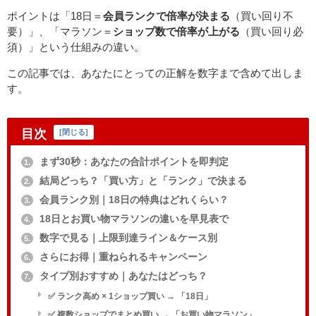
ポイントは「18日＝
会員ランクで倍率が決まる
（買い回り不
要）」、「マラソン＝
ショップ数で倍率が上がる
（買い回り必
須）」という仕組みの違い。
この記事では、あなたにとっての正解を数字まで含めて出しま
す。
目次
[
閉じる
]
まず30秒：あなたの合計ポイントを即判定
1.
結局どっち？「買い方」と「ランク」で決まる
2.
会員ランク別｜18日の特典はどれくらい？
3.
18日とお買い物マラソンの違いを早見表で
4.
数字で見る｜上限到達ライン＆ケース別
5.
さらにお得｜重ねられるキャンペーン
6.
タイプ別おすすめ｜あなたはどっち？
7.
✅ ランク高め × 1ショップ買い → 「18日」
✅ 複数ショップでまとめ買い → 「お買い物マラソン」