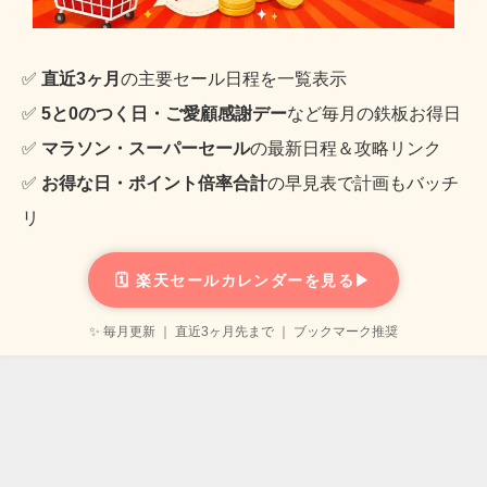
✅
直近3ヶ月
の主要セール日程を一覧表示
✅
5と0のつく日・ご愛顧感謝デー
など毎月の鉄板お得日
✅
マラソン・スーパーセール
の最新日程＆攻略リンク
✅
お得な日・ポイント倍率合計
の早見表で計画もバッチ
リ
🗓️ 楽天セールカレンダーを見る▶
✨ 毎月更新 ｜ 直近3ヶ月先まで ｜ ブックマーク推奨