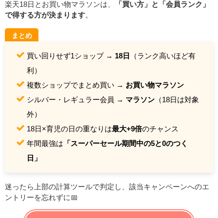
楽天18日とお買い物マラソンは、
「買い方」と「会員ランク」
で得する方が決まります
。
まとめ
買い回りせず1ショップ →
18日
（ランク高いほど有
利）
複数ショップでまとめ買い →
お買い物マラソン
シルバー・レギュラー会員 →
マラソン
（18日は対象
外）
18日×育児の日の重なりは
最大+9倍
のチャンス
年間最強は
「スーパーセール期間中の5と0のつく
日」
迷ったら上部の計算ツールで判定し、該当キャンペーンへのエ
ントリーを忘れずに📅