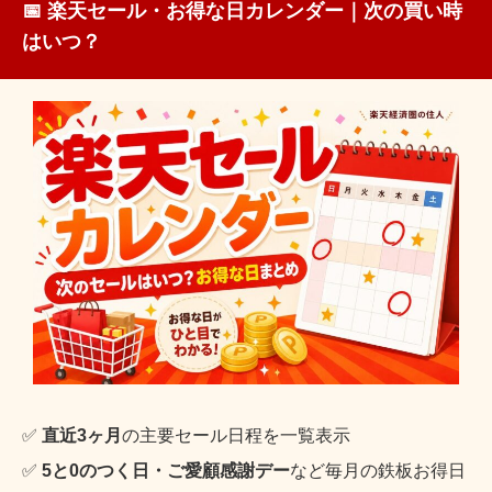
📅 楽天セール・お得な日カレンダー｜次の買い時
はいつ？
✅
直近3ヶ月
の主要セール日程を一覧表示
✅
5と0のつく日・ご愛顧感謝デー
など毎月の鉄板お得日