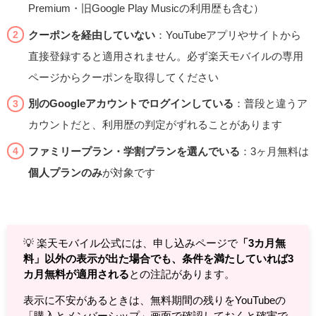
Premium・旧Google Play Musicの利用歴も含む）
クーポンを経由していない
：YouTubeアプリやサイトから
直接登録すると適用されません。必ず楽天モバイルの専用
ページからクーポンを取得してください
別のGoogleアカウントでログインしている
：普段と違うア
カウントだと、利用歴の判定がずれることがあります
ファミリープラン・学割プランを選んでいる
：3ヶ月無料は
個人プランのみ
が対象です
💡 楽天モバイル公式には、申し込みページで
「3カ月無
料」以外の表示が出た場合でも、条件を満たしていれば3
カ月無料が適用される
との注記があります。
表示に不安があるときは、無料期間の残りをYouTubeの
「購入とメンバーシップ」画面で確認しておくと確実で