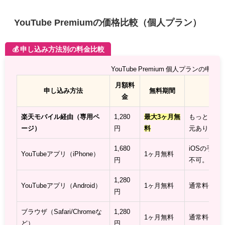
YouTube Premiumの価格比較（個人プラン）
💰 申し込み方法別の料金比較
YouTube Premium 個人プランの申
月額料
申し込み方法
無料期間
金
楽天モバイル経由（専用ペ
1,280
最大3ヶ月無
もっともお
ージ）
円
料
元あり。
1,680
iOSの手
YouTubeアプリ（iPhone）
1ヶ月無料
円
不可。
1,280
YouTubeアプリ（Android）
1ヶ月無料
通常料金。
円
ブラウザ（Safari/Chromeな
1,280
1ヶ月無料
通常料金。
ど）
円