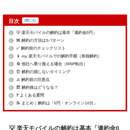
目次
[
閉じる
]
💡 楽天モバイルの解約は基本「違約金0円」
1.
🔀 解約の方法は3パターン
2.
✅️ 解約前のチェックリスト
3.
📱 my 楽天モバイルでの解約手順（単独解約）
4.
🔄 他社へ乗り換える場合（MNP転出）
5.
⏰ 解約の損しないタイミング
6.
⚠️ 解約前の注意点
7.
🔚 解約後はどうなる？
8.
❓ よくある質問
9.
📝 まとめ｜解約は「0円・オンライン10分」
10.
💡 楽天モバイルの解約は基本「違約金0