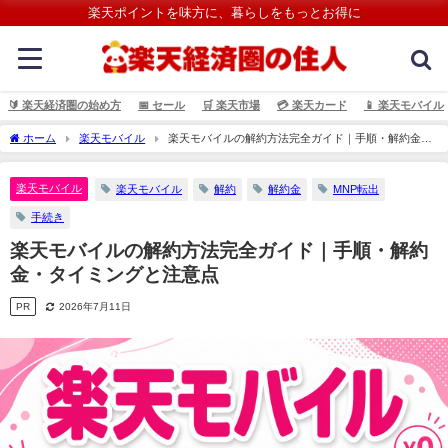
楽天ポイントを味方に、暮らしをもっとお得に
🔰 楽天経済圏の始め方
📅 セール
🛒 楽天市場
💳️ 楽天カード
📱 楽天モバイル
ホーム
楽天モバイル
楽天モバイルの解約方法完全ガイド｜手順・解約金・
タイミングと注意点
楽天モバイル
楽天モバイル
解約
解約金
MNP転出
手続き
楽天モバイルの解約方法完全ガイド｜手順・解約
金・タイミングと注意点
PR
2026年7月11日