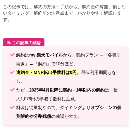
この記事では、解約の方法・手順から、解約金の有無、損しな
いタイミング、解約前の注意点まで、わかりやすく解説しま
す。
📝 この記事の結論
解約は
my 楽天モバイル
から。契約プラン →「各種手
続き」→「解約」で10分ほど。
違約金・MNP転出手数料は0円
。最低利用期間もな
し。
ただし
2025年4月以降に契約＋1年以内の解約
は、最
大1,078円の事務手数料に注意。
料金は従量制なので、タイミングより
オプションの個
別解約や分割残債
の確認が大切。