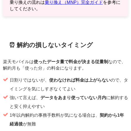
乗り換えの流れは
乗り換え（MNP）完全ガイド
を参考に
してください。
⏰ 解約の損しないタイミング
楽天モバイルは
使ったデータ量で料金が決まる従量制
なので、
解約月も「使った分」の料金になります。
日割りではないが、
使わなければ料金は上がらない
ので、タ
イミングを気にしすぎなくてよい
強いて言えば、
データをあまり使っていない月内
に解約する
と安く抑えやすい
1年以内解約の事務手数料が気になる場合は、
契約から1年
経過後
が無難