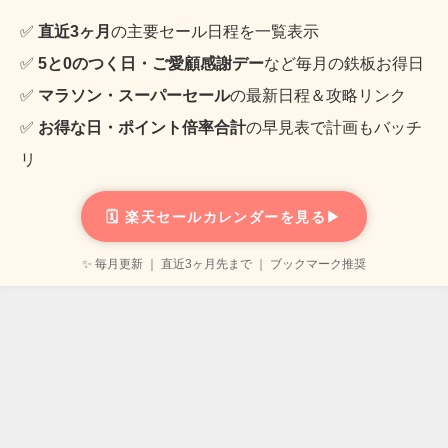
✅
直近3ヶ月
の主要セール日程を一覧表示
✅
5と0のつく日・ご愛顧感謝デー
など毎月の鉄板お得日
✅
マラソン・スーパーセール
の最新日程＆攻略リンク
✅
お得な日・ポイント倍率合計
の早見表で計画もバッチ
リ
🗓️ 楽天セールカレンダーを見る▶
✨ 毎月更新 ｜ 直近3ヶ月先まで ｜ ブックマーク推奨