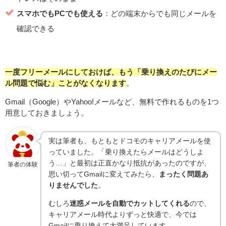
スマホでもPCでも使える
：どの端末からでも同じメールを
確認できる
一度フリーメールにしておけば、もう「乗り換えのたびにメー
ル問題で悩む」ことがなくなります
。
Gmail（Google）やYahoo!メールなど、無料で作れるものを1つ
用意しておきましょう。
実は筆者も、もともとドコモのキャリアメールを使
っていました。「乗り換えたらメールはどうしよ
う…」と最初は正直かなり抵抗があったのですが、
筆者の体験
思い切ってGmailに変えてみたら、
まったく問題あ
りませんでした
。
むしろ
迷惑メールを自動でカットしてくれる
ので、
キャリアメール時代よりずっと快適で、今では
Gmailに乗り換えて大満足しています。