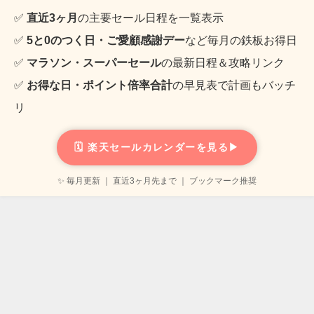
✅
直近3ヶ月
の主要セール日程を一覧表示
✅
5と0のつく日・ご愛顧感謝デー
など毎月の鉄板お得日
✅
マラソン・スーパーセール
の最新日程＆攻略リンク
✅
お得な日・ポイント倍率合計
の早見表で計画もバッチ
リ
🗓️ 楽天セールカレンダーを見る▶
✨ 毎月更新 ｜ 直近3ヶ月先まで ｜ ブックマーク推奨