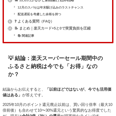
📅 12月のふるさと納税駆け込み戦略
8.
12月のスパセは年末駆け込みのラストチャンス
配送遅延を考慮した余裕を持つ
❓ よくある質問（FAQ）
9.
📝 まとめ｜楽天カード+5と0で実質負担を圧縮
10.
📚 関連記事
💡 結論：楽天スーパーセール期間中の
ふるさと納税は今でも「お得」なの
か？
結論からお伝えすると、
「以前ほどではないが、今でも活用価
値はある」
が答えです。
2025年10月のポイント還元廃止以前は、買い回り倍率（最大10
倍前後）も合わせて10〜30%還元という驚異的なお得度でした
が、現在は
合計3倍（3%）の還元
が現実的なラインです。