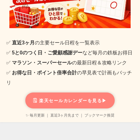
✅
直近3ヶ月
の主要セール日程を一覧表示
✅
5と0のつく日・ご愛顧感謝デー
など毎月の鉄板お得日
✅
マラソン・スーパーセール
の最新日程＆攻略リンク
✅
お得な日・ポイント倍率合計
の早見表で計画もバッチ
リ
🗓️ 楽天セールカレンダーを見る▶
✨ 毎月更新 ｜ 直近3ヶ月先まで ｜ ブックマーク推奨