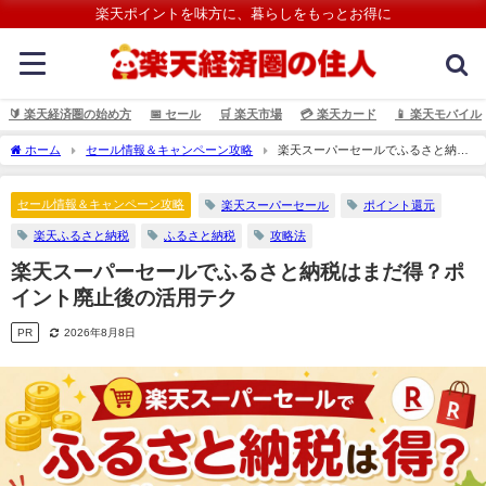
楽天ポイントを味方に、暮らしをもっとお得に
🔰 楽天経済圏の始め方
📅 セール
🛒 楽天市場
💳️ 楽天カード
📱 楽天モバイル
ホーム
セール情報＆キャンペーン攻略
楽天スーパーセールでふるさと納税
はまだ得？ポイント廃止後の活用テク
セール情報＆キャンペーン攻略
楽天スーパーセール
ポイント還元
楽天ふるさと納税
ふるさと納税
攻略法
楽天スーパーセールでふるさと納税はまだ得？ポ
イント廃止後の活用テク
PR
2026年8月8日