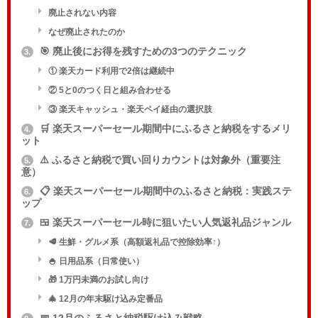
廃止されない内容
なぜ廃止されたのか
🎯 廃止後にお得を残すための3つのテクニック
3.
① 楽天カード利用で2倍は継続中
② 5と0のつく日と組み合わせる
③ 楽天キャッシュ・楽天ペイ経由の選択肢
🛒 楽天スーパーセール期間中にふるさと納税をするメリ
4.
ット
⚠️ ふるさと納税で買い回りカウントは対象外（重要注
5.
意）
📋 楽天スーパーセール期間中のふるさと納税：実践ステ
6.
ップ
🍱 楽天スーパーセール時に狙いたい人気返礼品ジャンル
7.
🥩 生鮮・グルメ系（高額返礼品で控除効率↑）
🍚 日用品系（日常使い）
🎁 1万円未満のお試し向け
🎄 12月の年末駆け込み定番品