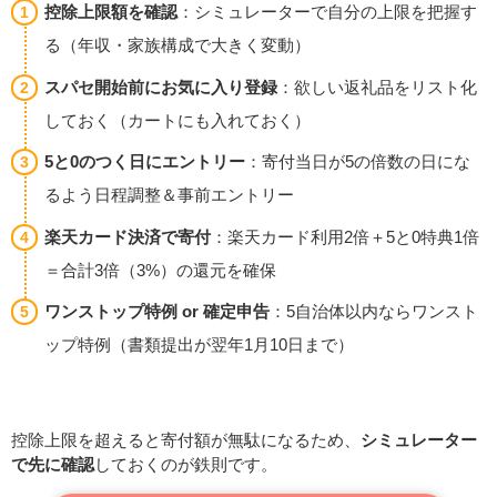
控除上限額を確認
：シミュレーターで自分の上限を把握す
る（年収・家族構成で大きく変動）
スパセ開始前にお気に入り登録
：欲しい返礼品をリスト化
しておく（カートにも入れておく）
5と0のつく日にエントリー
：寄付当日が5の倍数の日にな
るよう日程調整＆事前エントリー
楽天カード決済で寄付
：楽天カード利用2倍＋5と0特典1倍
＝合計3倍（3%）の還元を確保
ワンストップ特例 or 確定申告
：5自治体以内ならワンスト
ップ特例（書類提出が翌年1月10日まで）
控除上限を超えると寄付額が無駄になるため、
シミュレーター
で先に確認
しておくのが鉄則です。