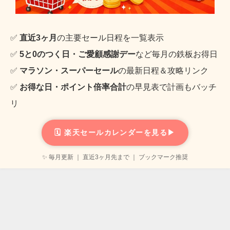
✅
直近3ヶ月
の主要セール日程を一覧表示
✅
5と0のつく日・ご愛顧感謝デー
など毎月の鉄板お得日
✅
マラソン・スーパーセール
の最新日程＆攻略リンク
✅
お得な日・ポイント倍率合計
の早見表で計画もバッチ
リ
🗓️ 楽天セールカレンダーを見る▶
✨ 毎月更新 ｜ 直近3ヶ月先まで ｜ ブックマーク推奨