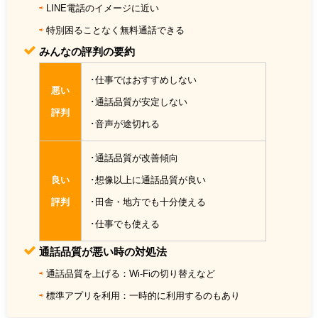
⇨
LINE電話のイメージに近い
⇨
特別困ることなく無料通話できる
みんなの評判の要約
･仕事ではおすすめしない
悪い
･通話品質が安定しない
評判
･音声が途切れる
･通話品質が改善傾向
良い
･想像以上に通話品質が良い
評判
･田舎・地方でも十分使える
･仕事でも使える
通話品質が悪い時の対処法
⇨
通話品質を上げる：Wi-Fiの切り替えなど
⇨
標準アプリを利用：一時的に利用するのもあり