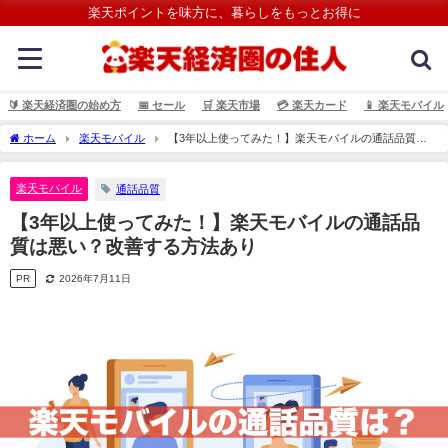
楽天ポイントを味方に、暮らしをもっとお得に
🔰 楽天経済圏の始め方
📅 セール
🛒 楽天市場
💳️ 楽天カード
📱 楽天モバイル
ホーム
楽天モバイル
【3年以上使ってみた！】楽天モバイルの通話品質は
悪い？改善する方法あり
楽天モバイル
通話品質
【3年以上使ってみた！】楽天モバイルの通話品
質は悪い？改善する方法あり
PR
2026年7月11日