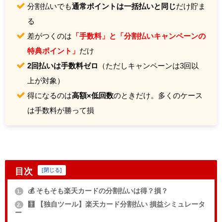
分割払いでも
通常ポイントは一括払いと同じ
だけ貯ま
る
差がつくのは
「手数料」と「分割払いキャンペーンの
特典ポイント」
だけ
2回払いは手数料ゼロ
（ただしキャンペーンは3回以
上が対象）
得になるのは
高額×低回数
のときだけ。多くのケース
は手数料が勝って損
目次
[
閉じる
]
💰 そもそも楽天カードの分割払いは得？損？
1.
🧮 【独自ツール】楽天カード分割払い 損益シミュレータ
2.
ー