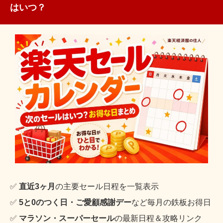
はいつ？
✅
直近3ヶ月
の主要セール日程を一覧表示
✅
5と0のつく日・ご愛顧感謝デー
など毎月の鉄板お得日
✅
マラソン・スーパーセール
の最新日程＆攻略リンク