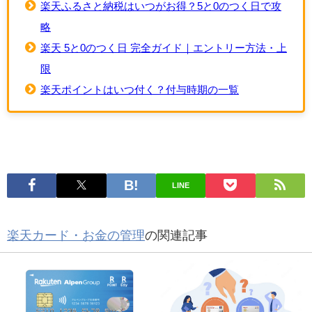
楽天ふるさと納税はいつがお得？5と0のつく日で攻
略
楽天 5と0のつく日 完全ガイド｜エントリー方法・上
限
楽天ポイントはいつ付く？付与時期の一覧
LINE
楽天カード・お金の管理
の関連記事