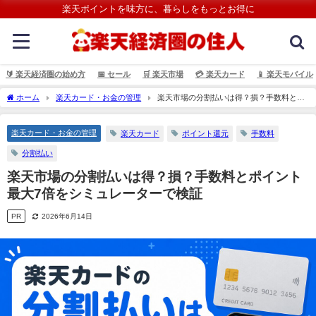
楽天ポイントを味方に、暮らしをもっとお得に
🔰 楽天経済圏の始め方
📅 セール
🛒 楽天市場
💳️ 楽天カード
📱 楽天モバイル
ホーム
楽天カード・お金の管理
楽天市場の分割払いは得？損？手数料とポ
イント最大7倍をシミュレーターで検証
楽天カード・お金の管理
楽天カード
ポイント還元
手数料
分割払い
楽天市場の分割払いは得？損？手数料とポイント
最大7倍をシミュレーターで検証
PR
2026年6月14日