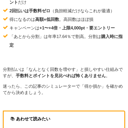
ント
だけ
2回払いは手数料ゼロ
（負担軽減だけならこれが最適）
得になるのは
高額×低回数
。高回数はほぼ損
キャンペーンは
+1〜+4倍・上限4,000pt・要エントリー
「あとから分割」は年率17.64％で割高。分割は
購入時に指
定
分割払いは「なんとなく回数を増やす」と損しやすい仕組みで
すが、
手数料とポイントを見比べれば怖くありません
。
迷ったら、この記事のシミュレーターで「得か損か」を確かめ
てから決めましょう。
📚️
あわせて読みたい