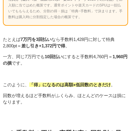
入額に当てはめた概算です。通常ポイントや楽天カードのSPUは一括払
いでももらえるため、分割の得・損は「特典−手数料」で決まります。手
数料は購入時に分割指定した場合の概算です。
たとえば
7万円を3回払い
なら手数料1,428円に対して特典
2,800pt＝
差し引き+1,372円で得
。
一方、同じ7万円でも
10回払い
にすると手数料4,760円＝
1,960円
の損
です。
このように、
「得」になるのは高額×低回数のときだけ
。
回数が増えるほど手数料がふくらみ、ほとんどのケースは損に
なります。