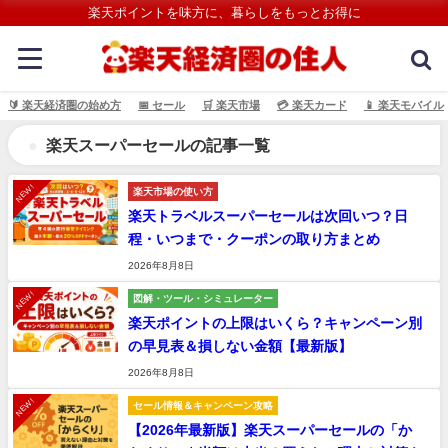
楽天ポイントを味方に、暮らしをもっとお得に
🔰 楽天経済圏の始め方
📅 セール
🛒 楽天市場
💳️ 楽天カード
📱 楽天モバイル
楽天スーパーセールの記事一覧
NEW!
楽天市場の使い方
楽天トラベルスーパーセールは次回いつ？日
程・いつまで・クーポンの取り方まとめ
2026年8月8日
NEW!
図解・ツール・シミュレーター
楽天ポイントの上限はいくら？キャンペーン別
の早見表＆損しない金額【最新版】
2026年8月8日
NEW!
セール情報＆キャンペーン攻略
【2026年最新版】楽天スーパーセールの「か