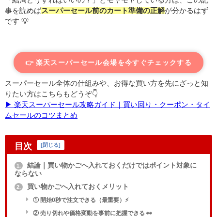
事を読めば
スーパーセール前のカート準備の正解
が分かるはず
です 💡
👉️ 楽天スーパーセール会場を今すぐチェックする
スーパーセール全体の仕組みや、お得な買い方を先にざっと知
りたい方はこちらもどうぞ👇
▶︎ 楽天スーパーセール攻略ガイド｜買い回り・クーポン・タイ
ムセールのコツまとめ
目次
[
閉じる
]
結論｜買い物かごへ入れておくだけではポイント対象に
1.
ならない
買い物かごへ入れておくメリット
2.
① 開始0秒で注文できる（最重要）⚡
② 売り切れや価格変動を事前に把握できる 👀