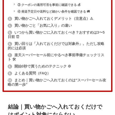
③ クーポンの適用可否を事前に確認できる 💰
④ 発送予定日や送料など細かい条件を確認できる 🚚
買い物かごへ入れておくデメリット（注意点）⚠️
3.
買い物かごと「お気に入り」の違い
4.
いつから買い物かごに入れておくべき？おすすめは3〜5
5.
日前 ⏰
買い回りは「入れておくだけでは対象外」。ただし攻略
6.
的には必須
楽天スーパーセール前にやるべき事前準備チェックリス
7.
ト 🛠️
開始0秒で買うためのテクニック ⚙️
8.
よくある質問（FAQ）
9.
まとめ｜買い物かごへ入れておくのは“スーパーセール攻
10.
略の第一歩”
結論｜買い物かごへ入れておくだけで
はポイント対象にならない