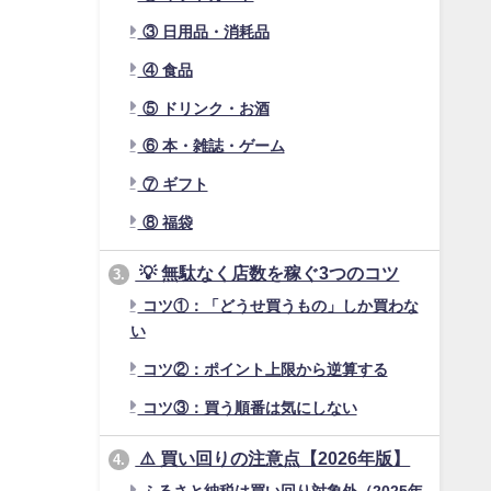
③ 日用品・消耗品
④ 食品
⑤ ドリンク・お酒
⑥ 本・雑誌・ゲーム
⑦ ギフト
⑧ 福袋
💡 無駄なく店数を稼ぐ3つのコツ
3.
コツ①：「どうせ買うもの」しか買わな
い
コツ②：ポイント上限から逆算する
コツ③：買う順番は気にしない
⚠️ 買い回りの注意点【2026年版】
4.