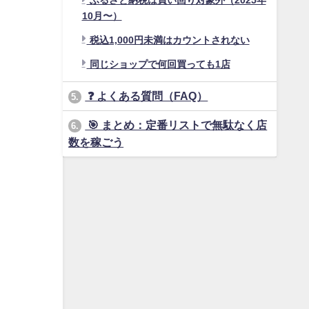
ふるさと納税は買い回り対象外（2025年
10月〜）
税込1,000円未満はカウントされない
同じショップで何回買っても1店
❓ よくある質問（FAQ）
5.
🎯 まとめ：定番リストで無駄なく店
6.
数を稼ごう