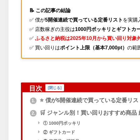
📝 この記事の結論
✅ 僕が
5開催連続で買っている定番リスト
を実購
✅ 店数稼ぎの主役は
1000円ポッキリとギフトカ
✅
ふるさと納税は2025年10月から買い回り対象
✅ 買い回りは
ポイント上限（基本7,000pt）
の範
目次
[
閉じる
]
⭐ 僕が5開催連続で買っている定番リ
1.
🛒 ジャンル別！買い回りおすすめ商品
2.
① 1000円ポッキリ
② ギフトカード