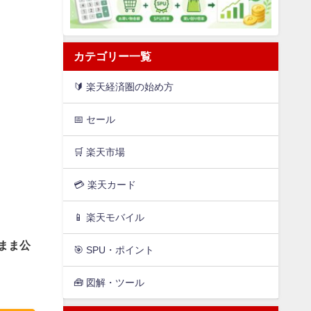
カテゴリー一覧
🔰 楽天経済圏の始め方
📅 セール
🛒 楽天市場
。
💳️ 楽天カード
📱 楽天モバイル
まま公
🎯 SPU・ポイント
🧰 図解・ツール