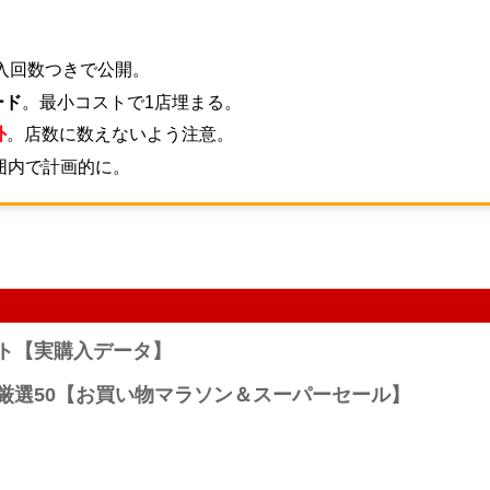
入回数つきで公開。
ード
。最小コストで1店埋まる。
外
。店数に数えないよう注意。
囲内で計画的に。
スト【実購入データ】
 厳選50【お買い物マラソン＆スーパーセール】