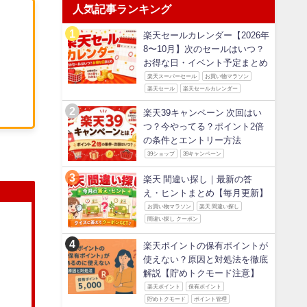
人気記事ランキング
楽天セールカレンダー【2026年
8〜10月】次のセールはいつ？
お得な日・イベント予定まとめ
楽天スーパーセール
お買い物マラソン
楽天セール
楽天セールカレンダー
楽天39キャンペーン 次回はい
つ？今やってる？ポイント2倍
の条件とエントリー方法
39ショップ
39キャンペーン
楽天 間違い探し｜最新の答
え・ヒントまとめ【毎月更新】
お買い物マラソン
楽天 間違い探し
間違い探し クーポン
楽天ポイントの保有ポイントが
使えない？原因と対処法を徹底
解説【貯めトクモード注意】
楽天ポイント
保有ポイント
貯めトクモード
ポイント管理