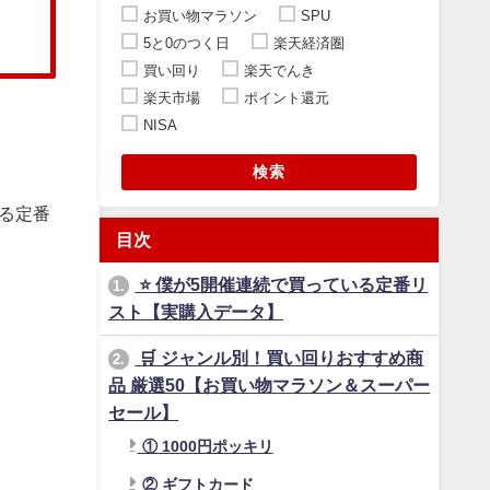
お買い物マラソン
SPU
5と0のつく日
楽天経済圏
買い回り
楽天でんき
楽天市場
ポイント還元
NISA
検索
る定番
目次
⭐ 僕が5開催連続で買っている定番リ
1.
スト【実購入データ】
🛒 ジャンル別！買い回りおすすめ商
2.
品 厳選50【お買い物マラソン＆スーパー
セール】
① 1000円ポッキリ
② ギフトカード