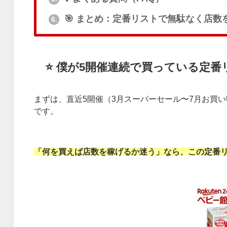
🎯 まとめ：定番リストで無駄なく店数
6.
⭐ 僕が5開催連続で買っている定
まずは、直近5開催（3月スーパーセール〜7月お買
です。
「何を買えば店数を稼げるか迷う」なら、この定番