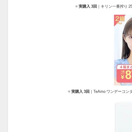
⭐
実購入 3回
｜キリン一番搾り 25
⭐
実購入 3回
｜TeAmo ワンデーコ