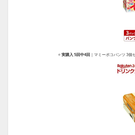
⭐
実購入 5回中4回
｜マミーポコパンツ 3個