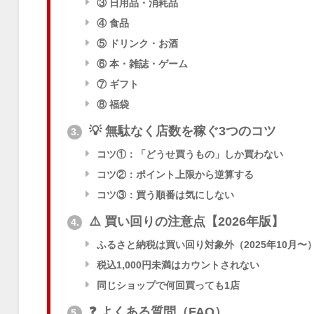
③ 日用品・消耗品
④ 食品
⑤ ドリンク・お酒
⑥ 本・雑誌・ゲーム
⑦ ギフト
⑧ 福袋
💡 無駄なく店数を稼ぐ3つのコツ
3.
コツ①：「どうせ買うもの」しか買わない
コツ②：ポイント上限から逆算する
コツ③：買う順番は気にしない
⚠️ 買い回りの注意点【2026年版】
4.
ふるさと納税は買い回り対象外（2025年10月〜
税込1,000円未満はカウントされない
同じショップで何回買っても1店
❓ よくある質問（FAQ）
5.