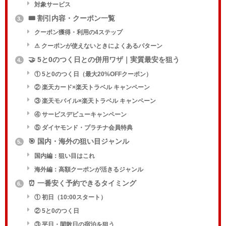
対象サービス
🎟️ 割引内容・クーポン一覧
3.
クーポン獲得・利用の4ステップ
⚠ クーポンが使えないときによくあるパターン
🤝 5と0のつく日との併用ワザ｜実質最安を狙う
4.
① 5と0のつく日（最大20%OFFクーポン）
② 楽天カード×楽天トラベル キャンペーン
③ 楽天モバイル×楽天トラベル キャンペーン
④ サービスデビューキャンペーン
⑤ ダイヤモンド・プラチナ会員特典
🎯 国内・海外の狙い目ジャンル
5.
国内編：狙い目はこれ
海外編：高額クーポンが活きるジャンル
⏰ 一番安く予約できるタイミング
6.
① 初日（10:00スタート）
② 5と0のつく日
③ 平日・閑散日の宿泊を狙う