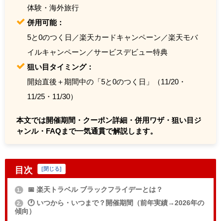
体験・海外旅行
併用可能：
5と0のつく日／楽天カードキャンペーン／楽天モバ
イルキャンペーン／サービスデビュー特典
狙い目タイミング：
開始直後＋期間中の「5と0のつく日」（11/20・
11/25・11/30）
本文では開催期間・クーポン詳細・併用ワザ・狙い目ジ
ャンル・FAQまで一気通貫で解説します。
目次
[
閉じる
]
📅 楽天トラベル ブラックフライデーとは？
1.
🕐 いつから・いつまで？開催期間（前年実績→2026年の
2.
傾向）