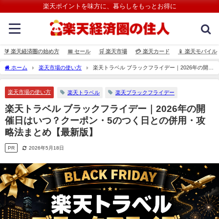
楽天ポイントを味方に、暮らしをもっとお得に
🔰 楽天経済圏の始め方
📅 セール
🛒 楽天市場
💳️ 楽天カード
📱 楽天モバイル
ホーム
楽天市場の使い方
楽天トラベル ブラックフライデー｜2026年の開催
日はいつ？クーポン・5のつく日との併用・攻略法まとめ【最新版】
楽天市場の使い方
楽天トラベル
楽天ブラックフライデー
楽天トラベル ブラックフライデー｜2026年の開
催日はいつ？クーポン・5のつく日との併用・攻
略法まとめ【最新版】
PR
2026年5月18日