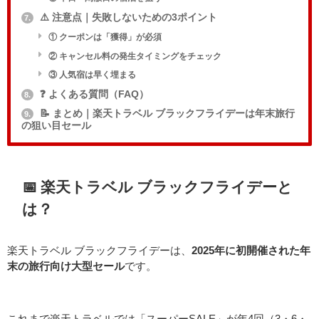
⚠️ 注意点｜失敗しないための3ポイント
7.
① クーポンは「獲得」が必須
② キャンセル料の発生タイミングをチェック
③ 人気宿は早く埋まる
❓ よくある質問（FAQ）
8.
📝 まとめ｜楽天トラベル ブラックフライデーは年末旅行
9.
の狙い目セール
📅 楽天トラベル ブラックフライデーと
は？
楽天トラベル ブラックフライデーは、
2025年に初開催された年
末の旅行向け大型セール
です。
これまで楽天トラベルでは「スーパーSALE」が年4回（3・6・