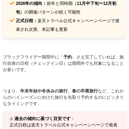
2026年の傾向：
前年と同時期（
11月中下旬〜12月初
旬
）の開催パターンが続く可能性
正式日程：
楽天トラベル公式キャンペーンページで発
表され次第、本記事も更新
ブラックフライデー期間中に「
予約
」さえ完了していれば、旅
行自体の日程（チェックイン日）は期間外でも対象になること
が多いです。
つまり、
年末年始や冬休みの旅行、春の卒業旅行
など、これか
らのハイシーズンに向けた旅行を先取り予約するのにピッタリ
なタイミングです。
⚠
過去の傾向に基づく目安です
：
正式日程は楽天トラベル公式キャンペーンページで発表