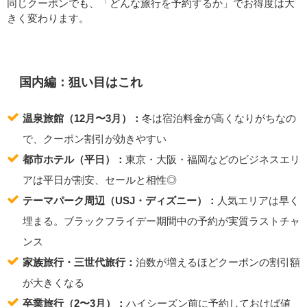
同じクーポンでも、「どんな旅行を予約するか」でお得度は大
きく変わります。
国内編：狙い目はこれ
温泉旅館（12月〜3月）：
冬は宿泊料金が高くなりがちなの
で、クーポン割引が効きやすい
都市ホテル（平日）：
東京・大阪・福岡などのビジネスエリ
アは平日が割安、セールと相性◎
テーマパーク周辺（USJ・ディズニー）：
人気エリアは早く
埋まる。ブラックフライデー期間中の予約が実質ラストチャ
ンス
家族旅行・三世代旅行：
泊数が増えるほどクーポンの割引額
が大きくなる
卒業旅行（2〜3月）：
ハイシーズン前に予約しておけば値