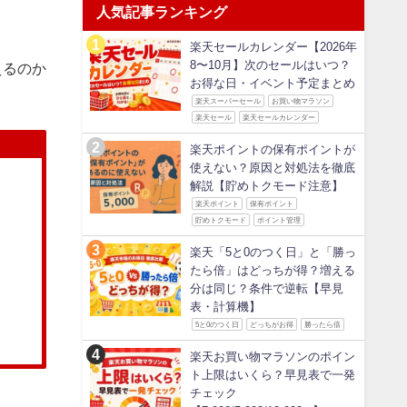
人気記事ランキング
楽天セールカレンダー【2026年
8〜10月】次のセールはいつ？
えるのか
お得な日・イベント予定まとめ
楽天スーパーセール
お買い物マラソン
楽天セール
楽天セールカレンダー
楽天ポイントの保有ポイントが
使えない？原因と対処法を徹底
解説【貯めトクモード注意】
楽天ポイント
保有ポイント
貯めトクモード
ポイント管理
楽天「5と0のつく日」と「勝っ
たら倍」はどっちが得？増える
分は同じ？条件で逆転【早見
表・計算機】
5と0のつく日
どっちがお得
勝ったら倍
楽天お買い物マラソンのポイン
ト上限はいくら？早見表で一発
チェック