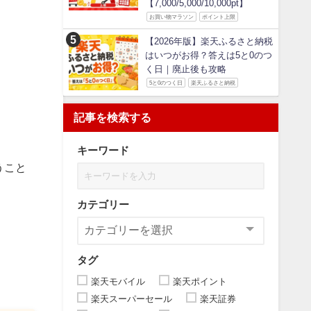
【7,000/5,000/10,000pt】
お買い物マラソン
ポイント上限
【2026年版】楽天ふるさと納税
はいつがお得？答えは5と0のつ
く日｜廃止後も攻略
5と0のつく日
楽天ふるさと納税
記事を検索する
キーワード
うこと
カテゴリー
タグ
楽天モバイル
楽天ポイント
楽天スーパーセール
楽天証券