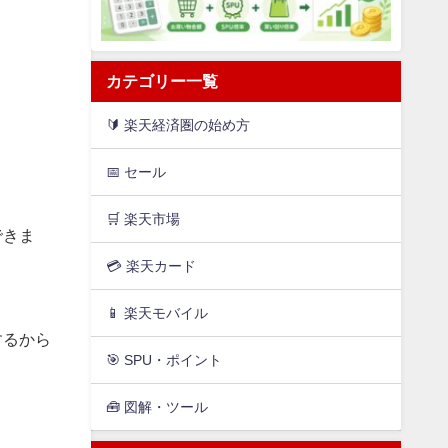
カテゴリー一覧
🔰 楽天経済圏の始め方
📅 セール
🛒 楽天市場
できま
💳️ 楽天カード
📱 楽天モバイル
するから
🎯 SPU・ポイント
🧰 図解・ツール