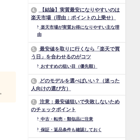
【結論】実質最安になりやすいのは
4.
楽天市場（理由：ポイントの上乗せ）
楽天市場が実質お得になりやすい主な理
由
最安値を取りに行くなら「楽天で買
5.
う日」を合わせるのがコツ
おすすめの狙い目（優先順）
どのモデルを選べばいい？（迷った
6.
人向けの選び方）
。
注意：最安値狙いで失敗しないため
7.
のチェックポイント
中古・転売・類似品に注意
保証・返品条件も確認しておく