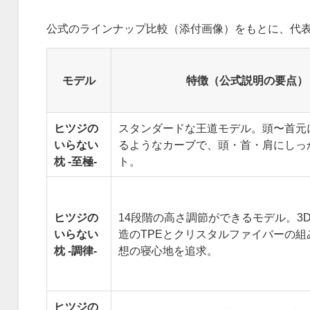
公式のラインナップ比較（添付画像）をもとに、代
モデル
特徴（公式説明の要点）
ヒツジの
スタンダードな王道モデル。頭〜首元
いらない
るようなカーブで、頭・首・肩にしっ
枕 -至極-
ト。
ヒツジの
14段階の高さ調節ができるモデル。3
いらない
造のTPEとクリスタルファイバーの組
枕 -調律-
想の寝心地を追求。
ヒツジの