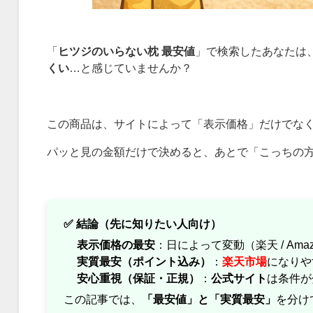
「
ヒツジのいらない枕 最安値
」で検索したあなたは
くい
…と感じていませんか？
この商品は、サイトによって「表示価格」だけでな
パッと見の金額だけで決めると、あとで「こっちの
✅ 結論（先に知りたい人向け）
表示価格の最安
：日によって変動（楽天 / Amaz
実質最安（ポイント込み）
：
楽天市場
になりや
安心重視（保証・正規）
：
公式サイト
は条件が
この記事では、
「最安値」と「実質最安」
を分け