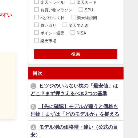
楽天トラベル
楽天カード
お買い物マラソン
SPU
やすい
5と0のつく日
楽天経済圏
買い回り
楽天でんき
ポイント還元
NISA
楽天市場
検索
目次
ヒツジのいらない枕の「最安値」は
1.
どこ？まず押さえるべき2つの基準
【先に確認】モデルが違うと価格も
2.
別物｜まずは「どのモデルか」を揃える
モデル別の価格帯・違い（公式の目
3.
安）