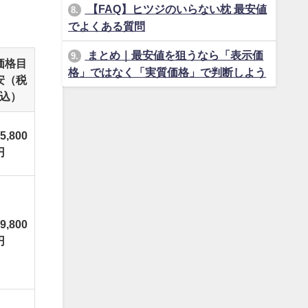
【FAQ】ヒツジのいらない枕 最安値
8.
でよくある質問
まとめ｜最安値を狙うなら「表示価
9.
価格目
格」ではなく「実質価格」で判断しよう
安（税
込）
5,800
円
9,800
円