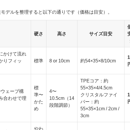
表モデルを整理すると以下の通りです（価格は目安）。
硬さ
高さ
サイズ目安
にかけて流れ
1
かりフィッ
標準
8 or 10cm
約54×35×8/10cm
TPEコア：約
標
55×35×4/4.5cm
Dウェーブ構
4〜
準〜
クリスタルファイ
1
み合わせで理
10.5cm（14
かた
バー：約
段階調節）
め
55×35×1cm / 2cm /
3cm
やわ