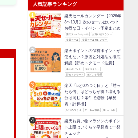
人気記事ランキング
楽天セールカレンダー【2026年
8〜10月】次のセールはいつ？
お得な日・イベント予定まとめ
楽天スーパーセール
お買い物マラソン
楽天セール
楽天セールカレンダー
楽天ポイントの保有ポイントが
使えない？原因と対処法を徹底
解説【貯めトクモード注意】
楽天ポイント
保有ポイント
貯めトクモード
ポイント管理
楽天「5と0のつく日」と「勝っ
たら倍」はどっちが得？増える
分は同じ？条件で逆転【早見
表・計算機】
5と0のつく日
どっちがお得
勝ったら倍
楽天お買い物マラソンのポイン
ト上限はいくら？早見表で一発
チェック