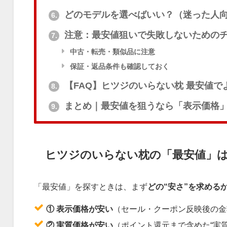
どのモデルを選べばいい？（迷った人
6.
注意：最安値狙いで失敗しないための
7.
中古・転売・類似品に注意
保証・返品条件も確認しておく
【FAQ】ヒツジのいらない枕 最安値で
8.
まとめ｜最安値を狙うなら「表示価格
9.
ヒツジのいらない枕の「最安値」は
「最安値」を探すときは、まず
どの“安さ”を求める
① 表示価格が安い
（セール・クーポン反映後の金
② 実質価格が安い
（ポイント還元まで含めた“実質