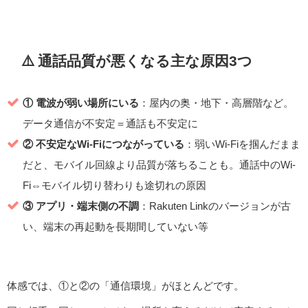
⚠️ 通話品質が悪くなる主な原因3つ
① 電波が弱い場所にいる
：屋内の奥・地下・高層階など。
データ通信が不安定＝通話も不安定に
② 不安定なWi-Fiにつながっている
：弱いWi-Fiを掴んだまま
だと、モバイル回線より品質が落ちることも。通話中のWi-
Fi⇔モバイル切り替わりも途切れの原因
③ アプリ・端末側の不調
：Rakuten Linkのバージョンが古
い、端末の再起動を長期間していない等
体感では、①と②の「通信環境」がほとんどです。