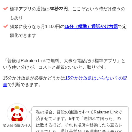
標準アプリの通話は
30秒22円
。ここぞという時だけ使うの
もあり
頻繁に使うなら月1,100円の
15分（標準）通話かけ放題
で定
額化できます
「普段はRakuten Linkで無料、大事な電話だけ標準アプリ」と
いう使い分けが、コストと品質のいいとこ取りです。
15分かけ放題が必要かどうかは
15分かけ放題はいらない？の記
事
で判断できます。
私の場合、普段の通話はすべてRakuten Linkで
済ませています。5年で「途切れて困った」の
は数えるほど。それも場所を移動したら直るレ
楽天経済圏の住人
ベルでした。通話品質だけを理由に楽天モバイ