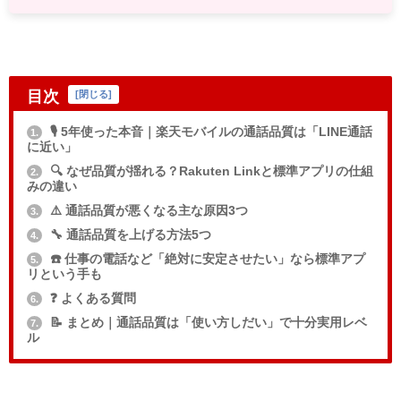
目次
[
閉じる
]
🎙️ 5年使った本音｜楽天モバイルの通話品質は「LINE通話
1.
に近い」
🔍 なぜ品質が揺れる？Rakuten Linkと標準アプリの仕組
2.
みの違い
⚠️ 通話品質が悪くなる主な原因3つ
3.
🔧 通話品質を上げる方法5つ
4.
☎️ 仕事の電話など「絶対に安定させたい」なら標準アプ
5.
リという手も
❓ よくある質問
6.
📝 まとめ｜通話品質は「使い方しだい」で十分実用レベ
7.
ル