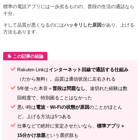
標準の電話アプリには一歩劣るものの、普段の生活の通話なら
十分。
そして品質が悪くなるのには
ハッキリした原因
があり、上げる
方法もあります。
📝 この記事の結論
Rakuten Linkは
インターネット回線で通話する仕組み
（だから無料）。品質は通信状況に左右される
5年使った本音＝
普段は問題なし
。途切れた経験は数
回程度で、特別困ることはなかった
悪い時は
電波・Wi-Fiの状態が原因
のことがほとん
ど。上げる方法は5つある
仕事などで絶対に安定させたいなら、
標準アプリ＋
15分かけ放題
という選択肢も