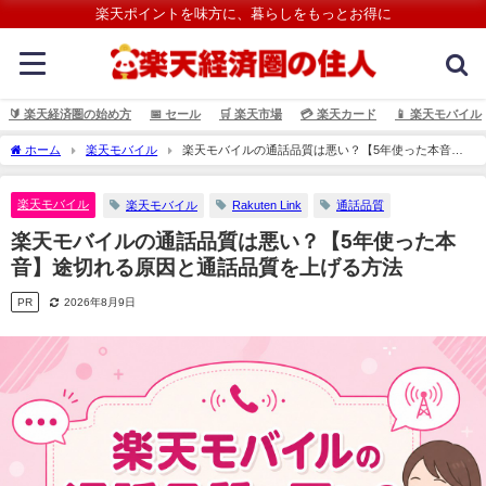
楽天ポイントを味方に、暮らしをもっとお得に
🔰 楽天経済圏の始め方
📅 セール
🛒 楽天市場
💳️ 楽天カード
📱 楽天モバイル
ホーム
楽天モバイル
楽天モバイルの通話品質は悪い？【5年使った本音】
途切れる原因と通話品質を上げる方法
楽天モバイル
楽天モバイル
Rakuten Link
通話品質
楽天モバイルの通話品質は悪い？【5年使った本
音】途切れる原因と通話品質を上げる方法
PR
2026年8月9日