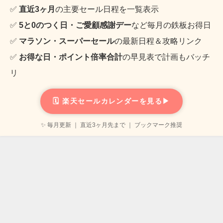
✅
直近3ヶ月
の主要セール日程を一覧表示
✅
5と0のつく日・ご愛顧感謝デー
など毎月の鉄板お得日
✅
マラソン・スーパーセール
の最新日程＆攻略リンク
✅
お得な日・ポイント倍率合計
の早見表で計画もバッチ
リ
🗓️ 楽天セールカレンダーを見る▶
✨ 毎月更新 ｜ 直近3ヶ月先まで ｜ ブックマーク推奨