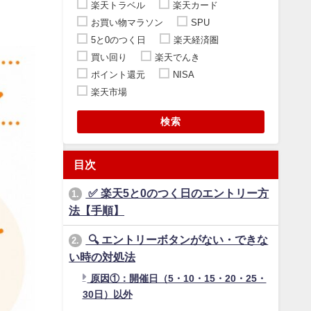
楽天トラベル
楽天カード
お買い物マラソン
SPU
5と0のつく日
楽天経済圏
買い回り
楽天でんき
ポイント還元
NISA
楽天市場
検索
目次
✅️ 楽天5と0のつく日のエントリー方
1.
法【手順】
🔍 エントリーボタンがない・できな
2.
い時の対処法
原因①：開催日（5・10・15・20・25・
30日）以外