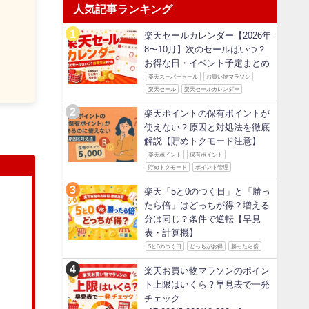
人気記事ランキング
楽天セールカレンダー【2026年
8〜10月】次のセールはいつ？
お得な日・イベント予定まとめ
楽天スーパーセール
お買い物マラソン
楽天セール
楽天セールカレンダー
楽天ポイントの保有ポイントが
使えない？原因と対処法を徹底
解説【貯めトクモード注意】
楽天ポイント
保有ポイント
貯めトクモード
ポイント管理
楽天「5と0のつく日」と「勝っ
たら倍」はどっちが得？増える
分は同じ？条件で逆転【早見
表・計算機】
5と0のつく日
どっちがお得
勝ったら倍
楽天お買い物マラソンのポイン
ト上限はいくら？早見表で一発
チェック