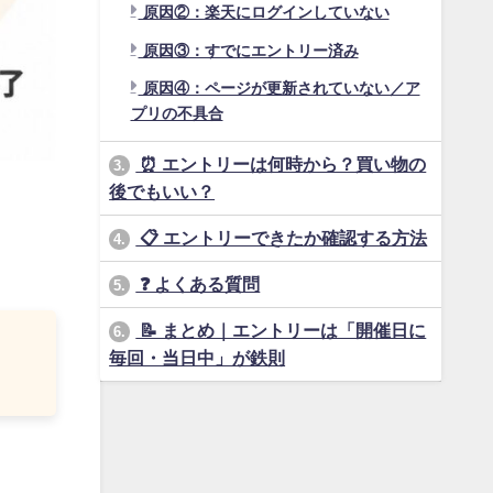
原因②：楽天にログインしていない
原因③：すでにエントリー済み
原因④：ページが更新されていない／ア
プリの不具合
⏰ エントリーは何時から？買い物の
3.
後でもいい？
📋 エントリーできたか確認する方法
4.
❓ よくある質問
5.
📝 まとめ｜エントリーは「開催日に
6.
毎回・当日中」が鉄則