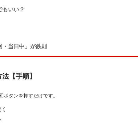
でもいい？
回・当日中」が鉄則
方法【手順】
回ボタンを押すだけです。
開く
プ