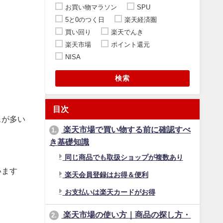
お買い物マラソン
SPU
5と0のつく日
楽天経済圏
買い回り
楽天でんき
楽天市場
ポイント還元
NISA
検索
目次
スが多い
楽天市場で買い物する前に確認すべ
1.
き基礎知識
同じ商品でも取扱ショップが複数あり
います
楽天会員登録はお得＆便利
お支払いは楽天カードがお得
楽天市場の使い方｜商品の探し方・
2.