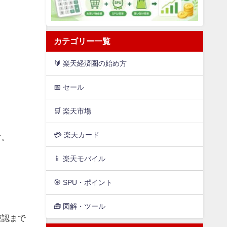
カテゴリー一覧
🔰 楽天経済圏の始め方
📅 セール
🛒 楽天市場
💳️ 楽天カード
す。
📱 楽天モバイル
🎯 SPU・ポイント
🧰 図解・ツール
確認まで