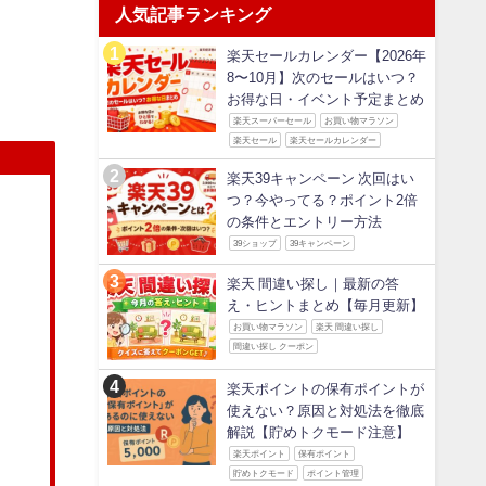
人気記事ランキング
楽天セールカレンダー【2026年
8〜10月】次のセールはいつ？
お得な日・イベント予定まとめ
楽天スーパーセール
お買い物マラソン
楽天セール
楽天セールカレンダー
楽天39キャンペーン 次回はい
つ？今やってる？ポイント2倍
の条件とエントリー方法
39ショップ
39キャンペーン
楽天 間違い探し｜最新の答
え・ヒントまとめ【毎月更新】
お買い物マラソン
楽天 間違い探し
間違い探し クーポン
楽天ポイントの保有ポイントが
使えない？原因と対処法を徹底
解説【貯めトクモード注意】
楽天ポイント
保有ポイント
貯めトクモード
ポイント管理