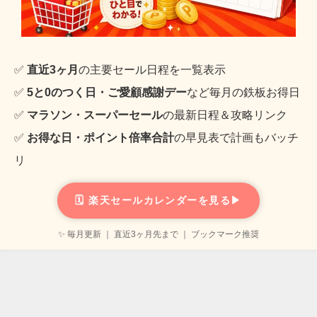
✅
直近3ヶ月
の主要セール日程を一覧表示
✅
5と0のつく日・ご愛顧感謝デー
など毎月の鉄板お得日
✅
マラソン・スーパーセール
の最新日程＆攻略リンク
✅
お得な日・ポイント倍率合計
の早見表で計画もバッチ
リ
🗓️ 楽天セールカレンダーを見る▶
✨ 毎月更新 ｜ 直近3ヶ月先まで ｜ ブックマーク推奨